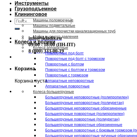
Инструменты
Грузоподъемное
Клининговое
Искать:
Машины поломоечные
Машины подметальные
Машины для прочистки канализационных труб
Мойки высокого давления
info@skladix.ru
Колеса и ролики
09:00 - 18:00 (ПН-ПТ)
Колеса аппаратные
8 (800) 333-00-19
Поворотные под болт
Поворотные под болт с тормозом
Поворотные с болтом
Корзина
Поворотные с болтом и тормозом
Поворотные с тормозом
Корзина пуста.
Аппаратные неповоротные
Аппаратные поворотные
Колеса большегрузные
Большегрузные неповоротные (полипропилен)
Большегрузные неповоротные (полиуретан)
Большегрузные неповоротные обрезиненные
Большегрузные поворотные (полипропилен)
Большегрузные поворотные (полиуретан)
Большегрузные поворотные обрезиненные
Большегрузные поворотные с боковым тормозом (п
Большегрузные неповоротные чугунные обрезине