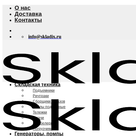
Skip
О нас
to
Доставка
content
Контакты
info@skladix.ru
Складская техника
Подъемники
Ричтраки
Сборщики заказов
Столы подъемные
Тележки
Тягачи
Штабелеры
Погрузчики
Генераторы, помпы