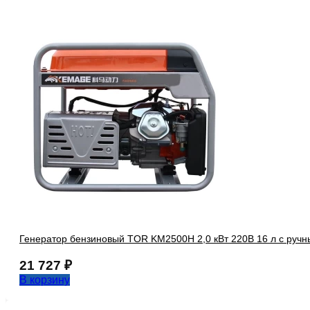
Генератор бензиновый TOR KM2500H 2,0 кВт 220В 16 л с ручн
21 727
₽
В корзину