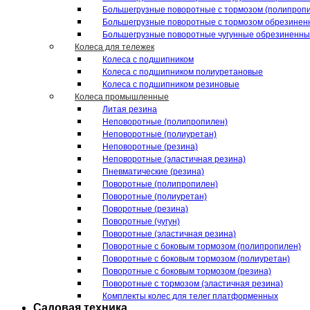
Большегрузные поворотные с тормозом (полипроп
Большегрузные поворотные с тормозом обрезинен
Большегрузные поворотные чугунные обрезиненн
Колеса для тележек
Колеса с подшипником
Колеса с подшипником полиуретановые
Колеса с подшипником резиновые
Колеса промышленные
Литая резина
Неповоротные (полипропилен)
Неповоротные (полиуретан)
Неповоротные (резина)
Неповоротные (эластичная резина)
Пневматические (резина)
Поворотные (полипропилен)
Поворотные (полиуретан)
Поворотные (резина)
Поворотные (чугун)
Поворотные (эластичная резина)
Поворотные c боковым тормозом (полипропилен)
Поворотные c боковым тормозом (полиуретан)
Поворотные c боковым тормозом (резина)
Поворотные c тормозом (эластичная резина)
Комплекты колес для телег платформенных
Садовая техника