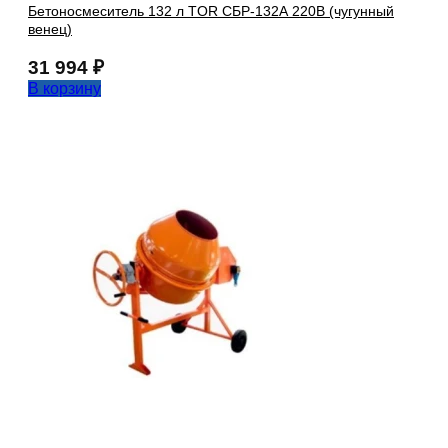
Бетоносмеситель 132 л TOR СБР-132А 220В (чугунный
венец)
31 994
₽
В корзину