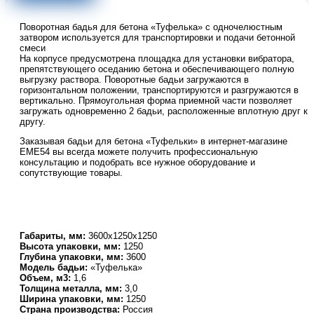
бетона
«Туфелька»
Поворотная бадья для бетона «Туфелька» с одночелюстным
1,6
затвором используется для транспортировки и подачи бетонной
смеси
На корпусе предусмотрена площадка для установки вибратора,
препятствующего оседанию бетона и обеспечивающего полную
выгрузку раствора. Поворотные бадьи загружаются в
горизонтальном положении, транспортируются и разгружаются в
вертикально. Прямоугольная форма приемной части позволяет
загружать одновременно 2 бадьи, расположенные вплотную друг к
другу.
Заказывая бадьи для бетона «Туфельки» в интернет-магазине
EME54 вы всегда можете получить профессиональную
консультацию и подобрать все нужное оборудование и
сопутствующие товары.
Габариты, мм:
3600х1250х1250
Высота упаковки, мм:
1250
Глубина упаковки, мм:
3600
Модель бадьи:
«Туфелька»
Объем, м3:
1,6
Толщина металла, мм:
3,0
Ширина упаковки, мм:
1250
Страна производства:
Россия