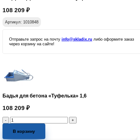
108 209
₽
Артикул: 1010848
Отправьте запрос на почту
info@skladix.ru
либо оформите заказ
через корзину на сайте!
Бадья для бетона «Туфелька» 1,6
108 209
₽
Количество
товара
Бадья
В корзину
для