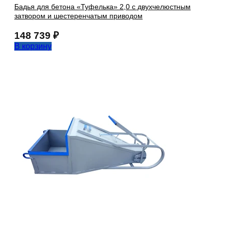
Бадья для бетона «Туфелька» 2,0 с двухчелюстным
затвором и шестеренчатым приводом
148 739
₽
В корзину