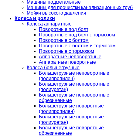
Машины подметальные
Машины для прочистки канализационных труб
Мойки высокого давления
Колеса и ролики
Колеса аппаратные
Поворотные под болт
Поворотные под болт с тормозом
Поворотные с болтом
Поворотные с болтом и тормозом
Поворотные с тормозом
Аппаратные неповоротные
Аппаратные поворотные
Колеса большегрузные
Большегрузные неповоротные
(полипропилен)
Большегрузные неповоротные
(полиуретан)
Большегрузные неповоротные
обрезиненные
Большегрузные поворотные
(полипропилен)
Большегрузные поворотные
(полиуретан)
Большегрузные поворотные
обрезиненные