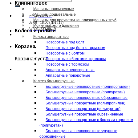
Клининговое
Машины поломоечные
Машины подметальные
info@skladix.ru
Машины для прочистки канализационных труб
09:00 - 18:00 (ПН-ПТ)
Мойки высокого давления
8 (800) 333-00-19
Колеса и ролики
Колеса аппаратные
Поворотные под болт
Корзина
Поворотные под болт с тормозом
Поворотные с болтом
Корзина пуста.
Поворотные с болтом и тормозом
Поворотные с тормозом
Аппаратные неповоротные
Аппаратные поворотные
Колеса большегрузные
Большегрузные неповоротные (полипропилен)
Большегрузные неповоротные (полиуретан)
Большегрузные неповоротные обрезиненные
Большегрузные поворотные (полипропилен)
Большегрузные поворотные (полиуретан)
Большегрузные поворотные обрезиненные
Большегрузные поворотные с боковым тормозом
(полиуретан)
Большегрузные неповоротные чугунные
обрезиненные