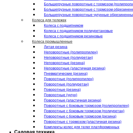
Большегрузные поворотные с тормозом (полипроп
Большегрузные поворотные с тормозом обрезинен
Большегрузные поворотные чугунные обрезиненн
Колеса для тележек
Колеса с подшипником
Колеса с подшипником полиуретановые
Колеса с подшипником резиновые
Колеса промышленные
Литая резина
Неповоротные (полипропилен)
Неповоротные (полиуретан)
Неповоротные (резина)
Неповоротные (эластичная резина)
Пневматические (резина)
Поворотные (полипропилен)
Поворотные (полиуретан)
Поворотные (резина)
Поворотные (чугун)
Поворотные (эластичная резина)
Поворотные c боковым тормозом (полипропилен)
Поворотные c боковым тормозом (полиуретан)
Поворотные c боковым тормозом (резина)
Поворотные c тормозом (эластичная резина)
Комплекты колес для телег платформенных
Садовая техника