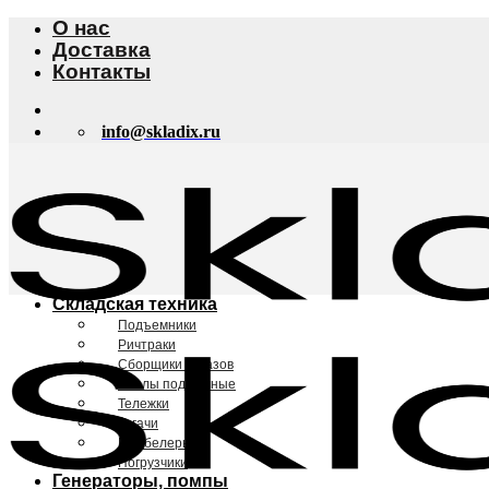
Skip
О нас
to
Доставка
content
Контакты
info@skladix.ru
Складская техника
Подъемники
Ричтраки
Сборщики заказов
Столы подъемные
Тележки
Тягачи
Штабелеры
Погрузчики
Генераторы, помпы