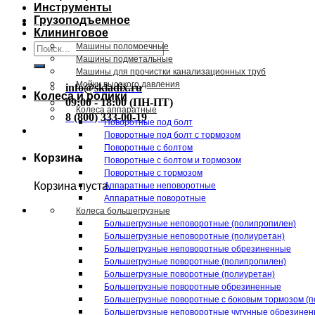
Инструменты
Грузоподъемное
Клининговое
Искать:
Машины поломоечные
Машины подметальные
Машины для прочистки канализационных труб
Мойки высокого давления
info@skladix.ru
Колеса и ролики
09:00 - 18:00 (ПН-ПТ)
Колеса аппаратные
8 (800) 333-00-19
Поворотные под болт
Поворотные под болт с тормозом
Поворотные с болтом
Корзина
Поворотные с болтом и тормозом
Поворотные с тормозом
Корзина пуста.
Аппаратные неповоротные
Аппаратные поворотные
Колеса большегрузные
Большегрузные неповоротные (полипропилен)
Большегрузные неповоротные (полиуретан)
Большегрузные неповоротные обрезиненные
Большегрузные поворотные (полипропилен)
Большегрузные поворотные (полиуретан)
Большегрузные поворотные обрезиненные
Большегрузные поворотные с боковым тормозом (п
Большегрузные неповоротные чугунные обрезине