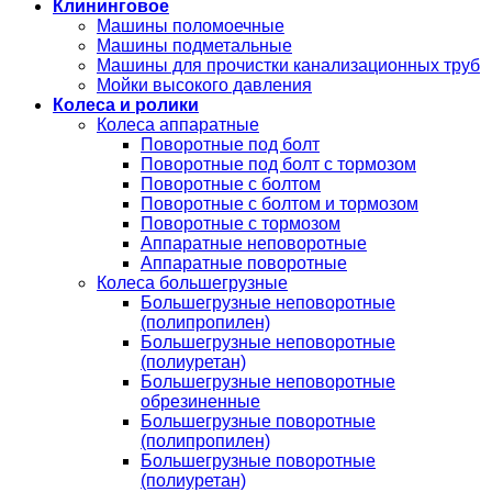
Клининговое
Машины поломоечные
Машины подметальные
Машины для прочистки канализационных труб
Мойки высокого давления
Колеса и ролики
Колеса аппаратные
Поворотные под болт
Поворотные под болт с тормозом
Поворотные с болтом
Поворотные с болтом и тормозом
Поворотные с тормозом
Аппаратные неповоротные
Аппаратные поворотные
Колеса большегрузные
Большегрузные неповоротные
(полипропилен)
Большегрузные неповоротные
(полиуретан)
Большегрузные неповоротные
обрезиненные
Большегрузные поворотные
(полипропилен)
Большегрузные поворотные
(полиуретан)