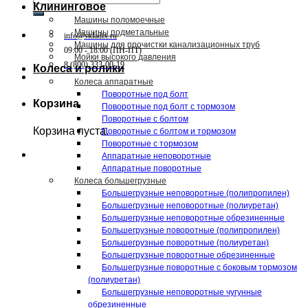
Клининговое
Машины поломоечные
Машины подметальные
info@skladix.ru
Машины для прочистки канализационных труб
09:00 - 18:00 (ПН-ПТ)
Мойки высокого давления
8 (800) 333-00-19
Колеса и ролики
Колеса аппаратные
Поворотные под болт
Корзина
Поворотные под болт с тормозом
Поворотные с болтом
Корзина пуста.
Поворотные с болтом и тормозом
Поворотные с тормозом
Аппаратные неповоротные
Аппаратные поворотные
Колеса большегрузные
Большегрузные неповоротные (полипропилен)
Большегрузные неповоротные (полиуретан)
Большегрузные неповоротные обрезиненные
Большегрузные поворотные (полипропилен)
Большегрузные поворотные (полиуретан)
Большегрузные поворотные обрезиненные
Большегрузные поворотные с боковым тормозом
(полиуретан)
Большегрузные неповоротные чугунные
обрезиненные