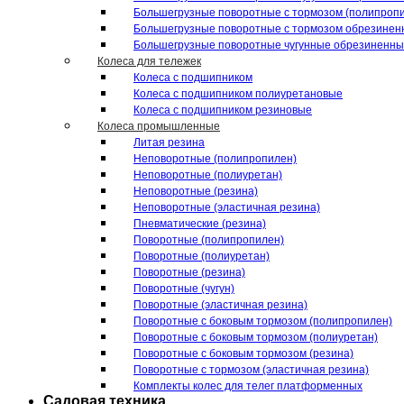
Большегрузные поворотные с тормозом (полипроп
Большегрузные поворотные с тормозом обрезинен
Большегрузные поворотные чугунные обрезиненн
Колеса для тележек
Колеса с подшипником
Колеса с подшипником полиуретановые
Колеса с подшипником резиновые
Колеса промышленные
Литая резина
Неповоротные (полипропилен)
Неповоротные (полиуретан)
Неповоротные (резина)
Неповоротные (эластичная резина)
Пневматические (резина)
Поворотные (полипропилен)
Поворотные (полиуретан)
Поворотные (резина)
Поворотные (чугун)
Поворотные (эластичная резина)
Поворотные c боковым тормозом (полипропилен)
Поворотные c боковым тормозом (полиуретан)
Поворотные c боковым тормозом (резина)
Поворотные c тормозом (эластичная резина)
Комплекты колес для телег платформенных
Садовая техника