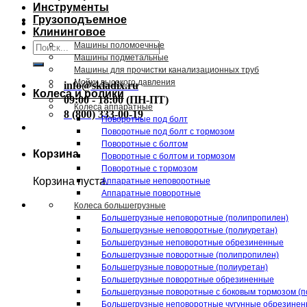
Инструменты
Грузоподъемное
Клининговое
Искать:
Машины поломоечные
Машины подметальные
Машины для прочистки канализационных труб
Мойки высокого давления
info@skladix.ru
Колеса и ролики
09:00 - 18:00 (ПН-ПТ)
Колеса аппаратные
8 (800) 333-00-19
Поворотные под болт
Поворотные под болт с тормозом
Поворотные с болтом
Корзина
Поворотные с болтом и тормозом
Поворотные с тормозом
Корзина пуста.
Аппаратные неповоротные
Аппаратные поворотные
Колеса большегрузные
Большегрузные неповоротные (полипропилен)
Большегрузные неповоротные (полиуретан)
Большегрузные неповоротные обрезиненные
Большегрузные поворотные (полипропилен)
Большегрузные поворотные (полиуретан)
Большегрузные поворотные обрезиненные
Большегрузные поворотные с боковым тормозом (п
Большегрузные неповоротные чугунные обрезине