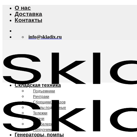
Skip
О нас
to
Доставка
content
Контакты
info@skladix.ru
Складская техника
Подъемники
Ричтраки
Сборщики заказов
Столы подъемные
Тележки
Тягачи
Штабелеры
Погрузчики
Генераторы, помпы