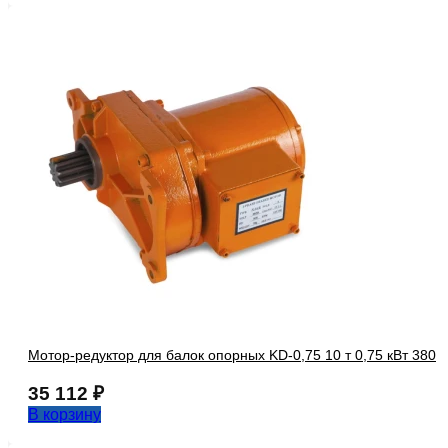
Мотор-редуктор для балок опорных KD-0,75 10 т 0,75 кВт 380
35 112
₽
В корзину