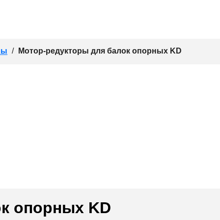
ры
/
Мотор-редукторы для балок опорных KD
ок опорных KD