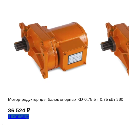
Мотор-редуктор для балок опорных KD-0,75 5 т 0,75 кВт 380
36 524
₽
В корзину