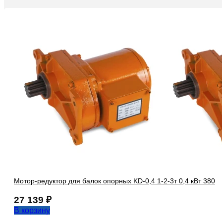
Мотор-редуктор для балок опорных KD-0,4 1-2-3т 0,4 кВт 380
27 139
₽
В корзину