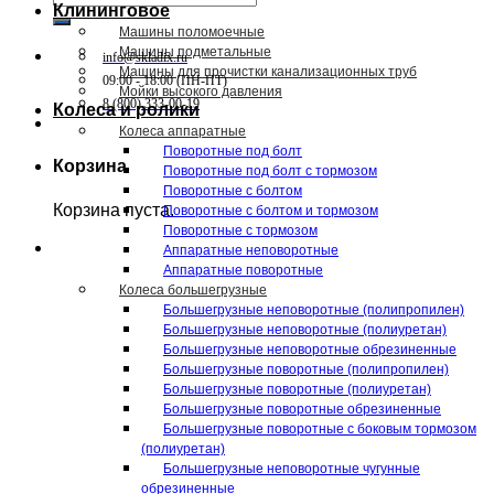
Клининговое
Машины поломоечные
Машины подметальные
info@skladix.ru
Машины для прочистки канализационных труб
09:00 - 18:00 (ПН-ПТ)
Мойки высокого давления
8 (800) 333-00-19
Колеса и ролики
Колеса аппаратные
Поворотные под болт
Корзина
Поворотные под болт с тормозом
Поворотные с болтом
Корзина пуста.
Поворотные с болтом и тормозом
Поворотные с тормозом
Аппаратные неповоротные
Аппаратные поворотные
Колеса большегрузные
Большегрузные неповоротные (полипропилен)
Большегрузные неповоротные (полиуретан)
Большегрузные неповоротные обрезиненные
Большегрузные поворотные (полипропилен)
Большегрузные поворотные (полиуретан)
Большегрузные поворотные обрезиненные
Большегрузные поворотные с боковым тормозом
(полиуретан)
Большегрузные неповоротные чугунные
обрезиненные