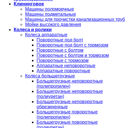
Клининговое
Машины поломоечные
Машины подметальные
Машины для прочистки канализационных труб
Мойки высокого давления
Колеса и ролики
Колеса аппаратные
Поворотные под болт
Поворотные под болт с тормозом
Поворотные с болтом
Поворотные с болтом и тормозом
Поворотные с тормозом
Аппаратные неповоротные
Аппаратные поворотные
Колеса большегрузные
Большегрузные неповоротные
(полипропилен)
Большегрузные неповоротные
(полиуретан)
Большегрузные неповоротные
обрезиненные
Большегрузные поворотные
(полипропилен)
Большегрузные поворотные
(полиуретан)