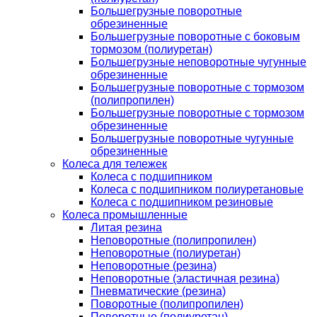
Большегрузные поворотные
обрезиненные
Большегрузные поворотные с боковым
тормозом (полиуретан)
Большегрузные неповоротные чугунные
обрезиненные
Большегрузные поворотные с тормозом
(полипропилен)
Большегрузные поворотные с тормозом
обрезиненные
Большегрузные поворотные чугунные
обрезиненные
Колеса для тележек
Колеса с подшипником
Колеса с подшипником полиуретановые
Колеса с подшипником резиновые
Колеса промышленные
Литая резина
Неповоротные (полипропилен)
Неповоротные (полиуретан)
Неповоротные (резина)
Неповоротные (эластичная резина)
Пневматические (резина)
Поворотные (полипропилен)
Поворотные (полиуретан)