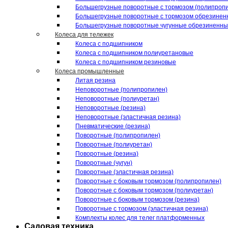
Большегрузные поворотные с тормозом (полипроп
Большегрузные поворотные с тормозом обрезинен
Большегрузные поворотные чугунные обрезиненн
Колеса для тележек
Колеса с подшипником
Колеса с подшипником полиуретановые
Колеса с подшипником резиновые
Колеса промышленные
Литая резина
Неповоротные (полипропилен)
Неповоротные (полиуретан)
Неповоротные (резина)
Неповоротные (эластичная резина)
Пневматические (резина)
Поворотные (полипропилен)
Поворотные (полиуретан)
Поворотные (резина)
Поворотные (чугун)
Поворотные (эластичная резина)
Поворотные c боковым тормозом (полипропилен)
Поворотные c боковым тормозом (полиуретан)
Поворотные c боковым тормозом (резина)
Поворотные c тормозом (эластичная резина)
Комплекты колес для телег платформенных
Садовая техника