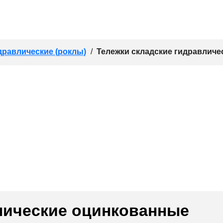
дравлические (роклы)
/
Тележки складские гидравличе
лические оцинкованные