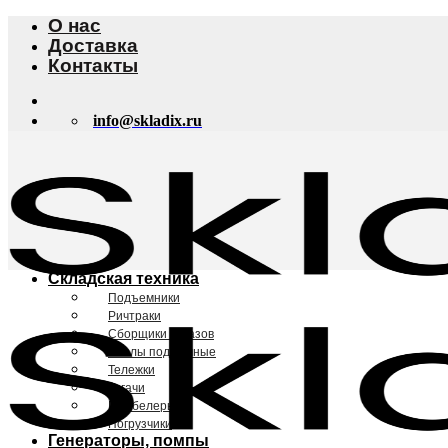
Skip
О нас
to
Доставка
content
Контакты
info@skladix.ru
Складская техника
Подъемники
Ричтраки
Сборщики заказов
Столы подъемные
Тележки
Тягачи
Штабелеры
Погрузчики
Генераторы, помпы