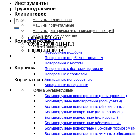
Инструменты
Грузоподъемное
Клининговое
Искать:
Машины поломоечные
Машины подметальные
Машины для прочистки канализационных труб
Мойки высокого давления
info@skladix.ru
Колеса и ролики
09:00 - 18:00 (ПН-ПТ)
Колеса аппаратные
8 (800) 333-00-19
Поворотные под болт
Поворотные под болт с тормозом
Поворотные с болтом
Корзина
Поворотные с болтом и тормозом
Поворотные с тормозом
Корзина пуста.
Аппаратные неповоротные
Аппаратные поворотные
Колеса большегрузные
Большегрузные неповоротные (полипропилен)
Большегрузные неповоротные (полиуретан)
Большегрузные неповоротные обрезиненные
Большегрузные поворотные (полипропилен)
Большегрузные поворотные (полиуретан)
Большегрузные поворотные обрезиненные
Большегрузные поворотные с боковым тормозом (п
Большегрузные неповоротные чугунные обрезине