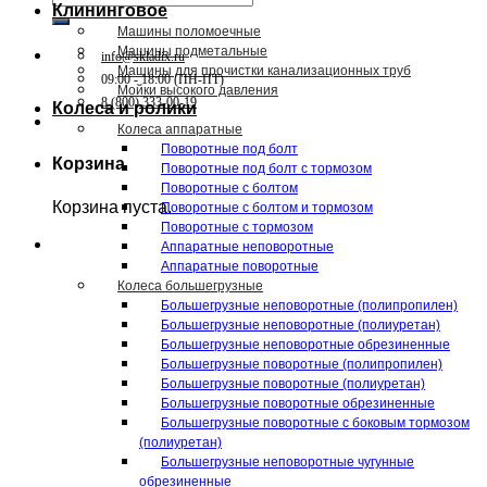
Клининговое
Машины поломоечные
Машины подметальные
info@skladix.ru
Машины для прочистки канализационных труб
09:00 - 18:00 (ПН-ПТ)
Мойки высокого давления
8 (800) 333-00-19
Колеса и ролики
Колеса аппаратные
Поворотные под болт
Корзина
Поворотные под болт с тормозом
Поворотные с болтом
Корзина пуста.
Поворотные с болтом и тормозом
Поворотные с тормозом
Аппаратные неповоротные
Аппаратные поворотные
Колеса большегрузные
Большегрузные неповоротные (полипропилен)
Большегрузные неповоротные (полиуретан)
Большегрузные неповоротные обрезиненные
Большегрузные поворотные (полипропилен)
Большегрузные поворотные (полиуретан)
Большегрузные поворотные обрезиненные
Большегрузные поворотные с боковым тормозом
(полиуретан)
Большегрузные неповоротные чугунные
обрезиненные