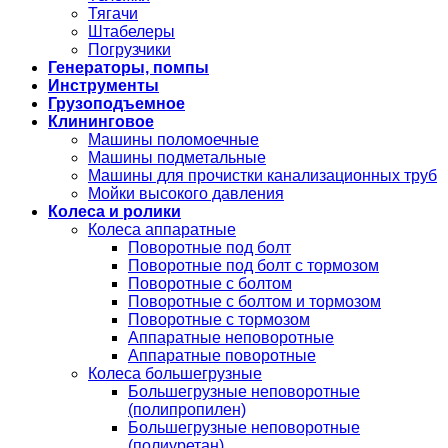
Тягачи
Штабелеры
Погрузчики
Генераторы, помпы
Инструменты
Грузоподъемное
Клининговое
Машины поломоечные
Машины подметальные
Машины для прочистки канализационных труб
Мойки высокого давления
Колеса и ролики
Колеса аппаратные
Поворотные под болт
Поворотные под болт с тормозом
Поворотные с болтом
Поворотные с болтом и тормозом
Поворотные с тормозом
Аппаратные неповоротные
Аппаратные поворотные
Колеса большегрузные
Большегрузные неповоротные
(полипропилен)
Большегрузные неповоротные
(полиуретан)