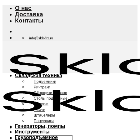
Skip
О нас
to
Доставка
content
Контакты
info@skladix.ru
Складская техника
Подъемники
Ричтраки
Сборщики заказов
Столы подъемные
Тележки
Тягачи
Штабелеры
Погрузчики
Генераторы, помпы
Инструменты
Грузоподъемное
Искать: