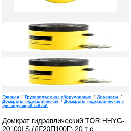
Главная
/
Грузоподъемное оборудование
/
Домкраты
/
Домкраты гидравлические
/
Домкраты гидравлические с
фиксирующей гайкой
Домкрат гидравлический TOR HHYG-
20100LS (ДГ20П100Г) 20 т с