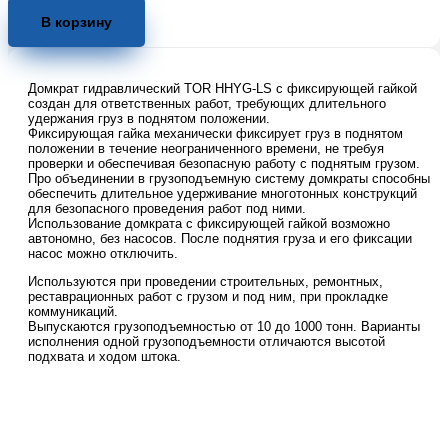
товара
Домкрат
В корзину
гидравлический
TOR
HHYG-
Домкрат гидравлический TOR HHYG-LS с фиксирующей гайкой
20100LS
создан для ответственных работ, требующих длительного
(ДГ20П100Г)
удержания груз в поднятом положении.
20
Фиксирующая гайка механически фиксирует груз в поднятом
т
положении в течение неограниченного времени, не требуя
с
проверки и обеспечивая безопасную работу с поднятым грузом.
Про объединении в грузоподъемную систему домкраты способны
фиксирующей
обеспечить длительное удерживание многотонных конструкций
гайкой
для безопасного проведения работ под ними.
Использование домкрата с фиксирующей гайкой возможно
автономно, без насосов. После поднятия груза и его фиксации
насос можно отключить.
Используются при проведении строительных, ремонтных,
реставрационных работ с грузом и под ним, при прокладке
коммуникаций.
Выпускаются грузоподъемностью от 10 до 1000 тонн. Варианты
исполнения одной грузоподъемности отличаются высотой
подхвата и ходом штока.