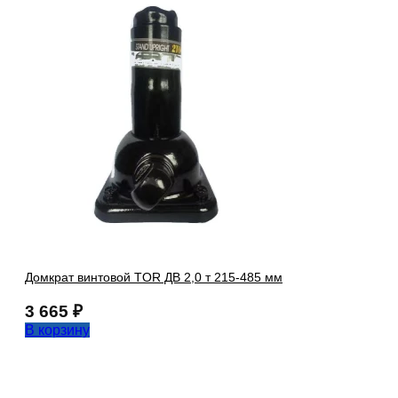
Домкрат винтовой TOR ДВ 2,0 т 215-485 мм
3 665
₽
В корзину