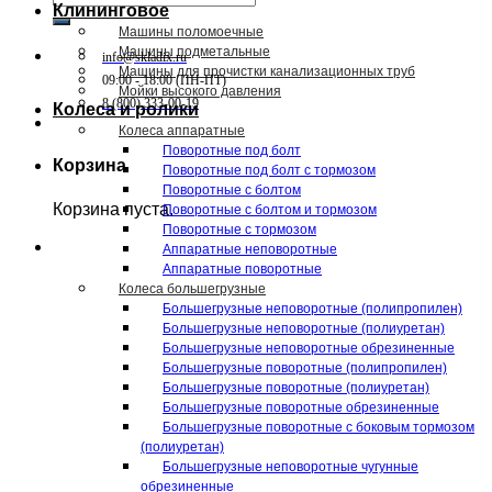
Клининговое
Машины поломоечные
Машины подметальные
info@skladix.ru
Машины для прочистки канализационных труб
09:00 - 18:00 (ПН-ПТ)
Мойки высокого давления
8 (800) 333-00-19
Колеса и ролики
Колеса аппаратные
Поворотные под болт
Корзина
Поворотные под болт с тормозом
Поворотные с болтом
Корзина пуста.
Поворотные с болтом и тормозом
Поворотные с тормозом
Аппаратные неповоротные
Аппаратные поворотные
Колеса большегрузные
Большегрузные неповоротные (полипропилен)
Большегрузные неповоротные (полиуретан)
Большегрузные неповоротные обрезиненные
Большегрузные поворотные (полипропилен)
Большегрузные поворотные (полиуретан)
Большегрузные поворотные обрезиненные
Большегрузные поворотные с боковым тормозом
(полиуретан)
Большегрузные неповоротные чугунные
обрезиненные