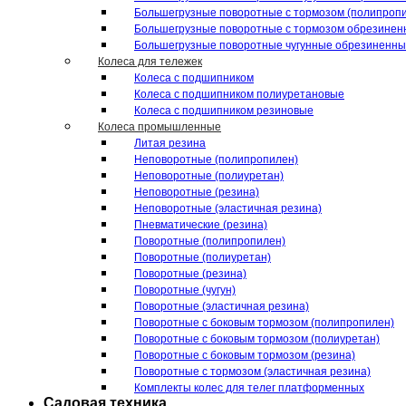
Большегрузные поворотные с тормозом (полипроп
Большегрузные поворотные с тормозом обрезинен
Большегрузные поворотные чугунные обрезиненн
Колеса для тележек
Колеса с подшипником
Колеса с подшипником полиуретановые
Колеса с подшипником резиновые
Колеса промышленные
Литая резина
Неповоротные (полипропилен)
Неповоротные (полиуретан)
Неповоротные (резина)
Неповоротные (эластичная резина)
Пневматические (резина)
Поворотные (полипропилен)
Поворотные (полиуретан)
Поворотные (резина)
Поворотные (чугун)
Поворотные (эластичная резина)
Поворотные c боковым тормозом (полипропилен)
Поворотные c боковым тормозом (полиуретан)
Поворотные c боковым тормозом (резина)
Поворотные c тормозом (эластичная резина)
Комплекты колес для телег платформенных
Садовая техника