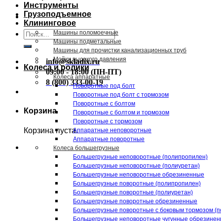
Инструменты
Грузоподъемное
Клининговое
Искать:
Машины поломоечные
Машины подметальные
Машины для прочистки канализационных труб
Мойки высокого давления
info@skladix.ru
Колеса и ролики
09:00 - 18:00 (ПН-ПТ)
Колеса аппаратные
8 (800) 333-00-19
Поворотные под болт
Поворотные под болт с тормозом
Поворотные с болтом
Корзина
Поворотные с болтом и тормозом
Поворотные с тормозом
Корзина пуста.
Аппаратные неповоротные
Аппаратные поворотные
Колеса большегрузные
Большегрузные неповоротные (полипропилен)
Большегрузные неповоротные (полиуретан)
Большегрузные неповоротные обрезиненные
Большегрузные поворотные (полипропилен)
Большегрузные поворотные (полиуретан)
Большегрузные поворотные обрезиненные
Большегрузные поворотные с боковым тормозом (п
Большегрузные неповоротные чугунные обрезине