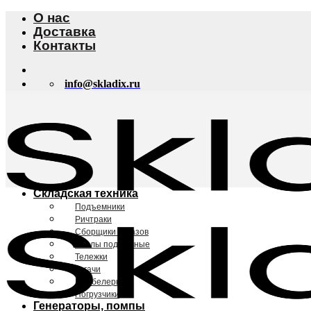
Skip
О нас
to
Доставка
content
Контакты
info@skladix.ru
Складская техника
Подъемники
Ричтраки
Сборщики заказов
Столы подъемные
Тележки
Тягачи
Штабелеры
Погрузчики
Генераторы, помпы