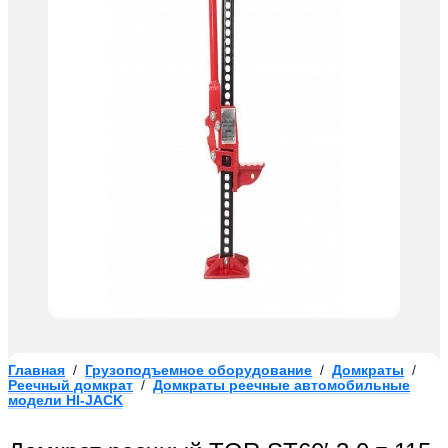
Главная
/
Грузоподъемное оборудование
/
Домкраты
/
Реечный домкрат
/
Домкраты реечные автомобильные
модели HI-JACK