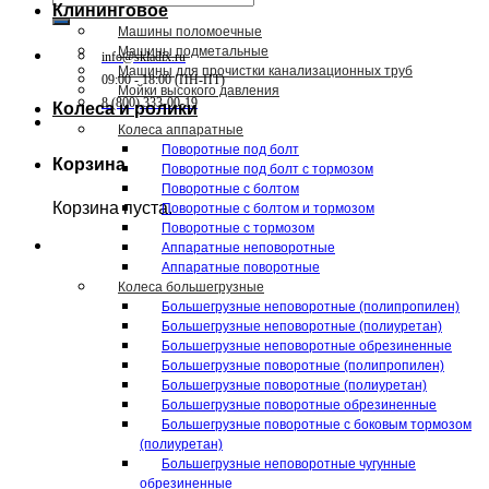
Клининговое
Машины поломоечные
Машины подметальные
info@skladix.ru
Машины для прочистки канализационных труб
09:00 - 18:00 (ПН-ПТ)
Мойки высокого давления
8 (800) 333-00-19
Колеса и ролики
Колеса аппаратные
Поворотные под болт
Корзина
Поворотные под болт с тормозом
Поворотные с болтом
Корзина пуста.
Поворотные с болтом и тормозом
Поворотные с тормозом
Аппаратные неповоротные
Аппаратные поворотные
Колеса большегрузные
Большегрузные неповоротные (полипропилен)
Большегрузные неповоротные (полиуретан)
Большегрузные неповоротные обрезиненные
Большегрузные поворотные (полипропилен)
Большегрузные поворотные (полиуретан)
Большегрузные поворотные обрезиненные
Большегрузные поворотные с боковым тормозом
(полиуретан)
Большегрузные неповоротные чугунные
обрезиненные