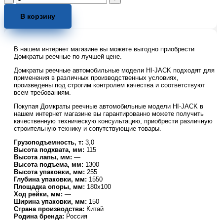
товара
Домкрат
В корзину
реечный
TOR
ST60'
В нашем интернет магазине вы можете выгодно приобрести
3,0
Домкраты реечные по лучшей цене.
т
115-
Домкраты реечные автомобильные модели HI-JACK подходят для
1300
применения в различных производственных условиях,
произведены под строгим контролем качества и соответствуют
мм
всем требованиям.
(High
Jack)
Покупая Домкраты реечные автомобильные модели HI-JACK в
нашем интернет магазине вы гарантированно можете получить
качественную техническую консультацию, приобрести различную
строительную технику и сопутствующие товары.
Грузоподъемность, т:
3,0
Высота подхвата, мм:
115
Высота лапы, мм:
—
Высота подъема, мм:
1300
Высота упаковки, мм:
255
Глубина упаковки, мм:
1550
Площадка опоры, мм:
180х100
Ход рейки, мм:
—
Ширина упаковки, мм:
150
Страна производства:
Китай
Родина бренда:
Россия