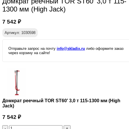
Домкрат реечный TOR ST60′ 3,0 т 115-
1300 мм (High Jack)
7 542
₽
Артикул: 1030598
Отправьте запрос на почту
info@skladix.ru
либо оформите заказ
через корзину на сайте!
Домкрат реечный TOR ST60′ 3,0 т 115-1300 мм (High
Jack)
7 542
₽
Количество