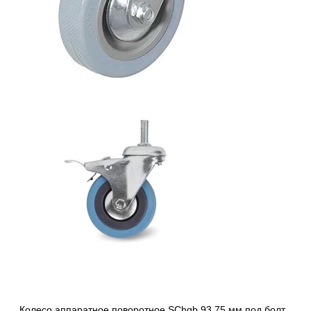
Колесо аппаратное поворотное SChgb 93 75 мм под болт