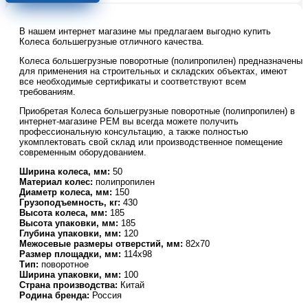
поворотное
SCdn
В нашем интернет магазине мы предлагаем выгодно купить
63
Колеса большегрузные отличного качества.
150
мм
Колеса большегрузные поворотные (полипропилен) предназначены
полипропиленовое
для применения на строительных и складских объектах, имеют
все необходимые сертификаты и соответствуют всем
требованиям.
Приобретая Колеса большегрузные поворотные (полипропилен) в
интернет-магазине РЕМ вы всегда можете получить
профессиональную консультацию, а также полностью
укомплектовать свой склад или производственное помещение
современным оборудованием.
Ширина колеса, мм:
50
Материал колес:
полипропилен
Диаметр колеса, мм:
150
Грузоподъемность, кг:
430
Высота колеса, мм:
185
Высота упаковки, мм:
185
Глубина упаковки, мм:
120
Межосевые размеры отверстий, мм:
82х70
Размер площадки, мм:
114х98
Тип:
поворотное
Ширина упаковки, мм:
100
Страна производства:
Китай
Родина бренда:
Россия