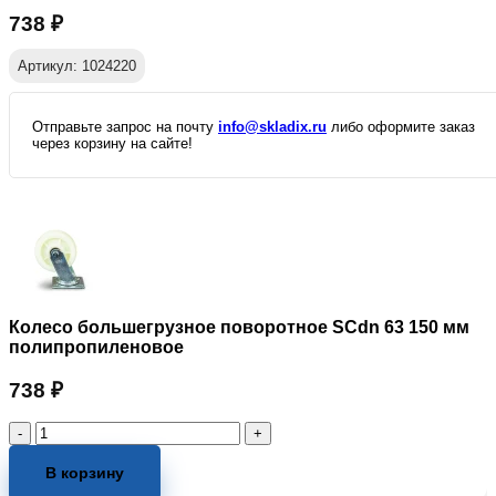
738
₽
Артикул: 1024220
Отправьте запрос на почту
info@skladix.ru
либо оформите заказ
через корзину на сайте!
Колесо большегрузное поворотное SCdn 63 150 мм
полипропиленовое
738
₽
Количество
товара
Колесо
В корзину
большегрузное