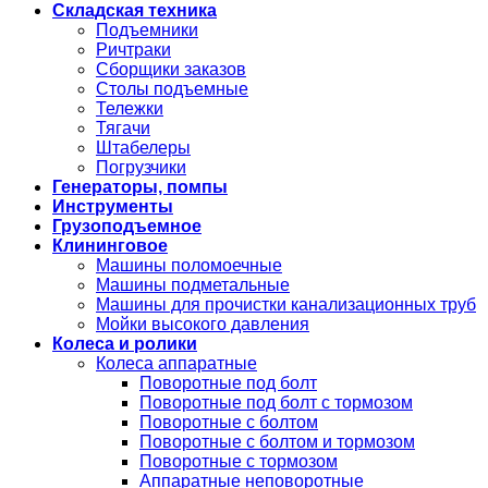
Складская техника
Подъемники
Ричтраки
Сборщики заказов
Столы подъемные
Тележки
Тягачи
Штабелеры
Погрузчики
Генераторы, помпы
Инструменты
Грузоподъемное
Клининговое
Машины поломоечные
Машины подметальные
Машины для прочистки канализационных труб
Мойки высокого давления
Колеса и ролики
Колеса аппаратные
Поворотные под болт
Поворотные под болт с тормозом
Поворотные с болтом
Поворотные с болтом и тормозом
Поворотные с тормозом
Аппаратные неповоротные