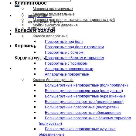
Клининговое
Машины поломоечные
Машины подметальные
info@skladix.ru
Машины для прочистки канализационных труб
09:00 - 18:00 (ПН-ПТ)
Мойки высокого давления
8 (800) 333-00-19
Колеса и ролики
Колеса аппаратные
Поворотные под болт
Корзина
Поворотные под болт с тормозом
Поворотные с болтом
Корзина пуста.
Поворотные с болтом и тормозом
Поворотные с тормозом
Аппаратные неповоротные
Аппаратные поворотные
Колеса большегрузные
Большегрузные неповоротные (полипропилен)
Большегрузные неповоротные (полиуретан)
Большегрузные неповоротные обрезиненные
Большегрузные поворотные (полипропилен)
Большегрузные поворотные (полиуретан)
Большегрузные поворотные обрезиненные
Большегрузные поворотные с боковым тормозом
(полиуретан)
Большегрузные неповоротные чугунные
обрезиненные