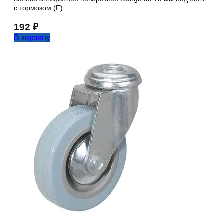
с тормозом (F)
192
₽
В корзину