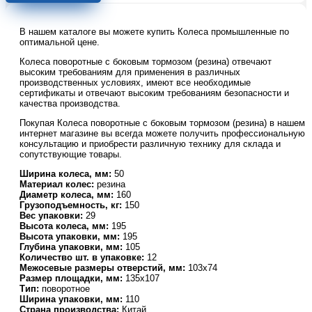
резина
SRCLb
В нашем каталоге вы можете купить Колеса промышленные по
63
оптимальной цене.
160
мм
Колеса поворотные c боковым тормозом (резина) отвечают
с
высоким требованиям для применения в различных
производственных условиях, имеют все необходимые
тормозом
сертификаты и отвечают высоким требованиям безопасности и
(F)
качества производства.
Покупая Колеса поворотные c боковым тормозом (резина) в нашем
интернет магазине вы всегда можете получить профессиональную
консультацию и приобрести различную технику для склада и
сопутствующие товары.
Ширина колеса, мм:
50
Материал колес:
резина
Диаметр колеса, мм:
160
Грузоподъемность, кг:
150
Вес упаковки:
29
Высота колеса, мм:
195
Высота упаковки, мм:
195
Глубина упаковки, мм:
105
Количество шт. в упаковке:
12
Межосевые размеры отверстий, мм:
103х74
Размер площадки, мм:
135х107
Тип:
поворотное
Ширина упаковки, мм:
110
Страна производства:
Китай