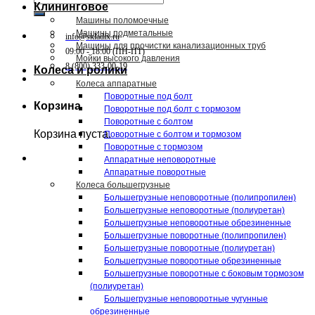
Клининговое
Машины поломоечные
Машины подметальные
info@skladix.ru
Машины для прочистки канализационных труб
09:00 - 18:00 (ПН-ПТ)
Мойки высокого давления
8 (800) 333-00-19
Колеса и ролики
Колеса аппаратные
Поворотные под болт
Корзина
Поворотные под болт с тормозом
Поворотные с болтом
Корзина пуста.
Поворотные с болтом и тормозом
Поворотные с тормозом
Аппаратные неповоротные
Аппаратные поворотные
Колеса большегрузные
Большегрузные неповоротные (полипропилен)
Большегрузные неповоротные (полиуретан)
Большегрузные неповоротные обрезиненные
Большегрузные поворотные (полипропилен)
Большегрузные поворотные (полиуретан)
Большегрузные поворотные обрезиненные
Большегрузные поворотные с боковым тормозом
(полиуретан)
Большегрузные неповоротные чугунные
обрезиненные