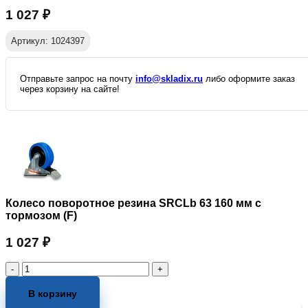
1 027
₽
Артикул: 1024397
Отправьте запрос на почту
info@skladix.ru
либо оформите заказ
через корзину на сайте!
Колесо поворотное резина SRCLb 63 160 мм с
тормозом (F)
1 027
₽
Количество
товара
Колесо
В корзину
поворотное