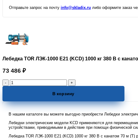
Отправьте запрос на почту
info@skladix.ru
либо оформите заказ чер
Лебедка TOR ЛЭК-1000 E21 (KCD) 1000 кг 380 В с канато
73 486
₽
Количество
товара
Лебедка
В корзину
TOR
ЛЭК-1000
E21
В нашем каталоге вы можете выгодно приобрести Лебедки электрич
(KCD)
1000
Лебедки электрические модели KCD применяются для перемещения 
кг
устройствами, приводимыми в действие при помощи физической сил
380
Лебедка TOR ЛЭК-1000 E21 (KCD) 1000 кг 380 В с канатом 70 м (T)
В