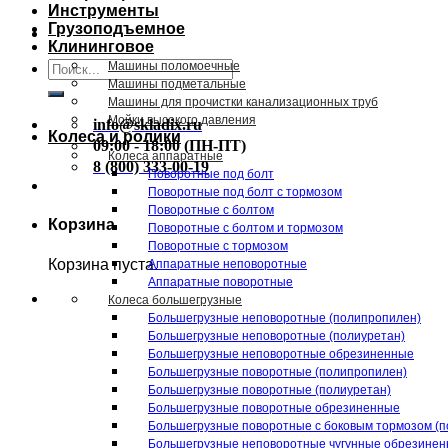
Инструменты
Грузоподъемное
Клининговое
Искать:
Машины поломоечные
Машины подметальные
Машины для прочистки канализационных труб
Мойки высокого давления
info@skladix.ru
Колеса и ролики
09:00 - 18:00 (ПН-ПТ)
Колеса аппаратные
8 (800) 333-00-19
Поворотные под болт
Поворотные под болт с тормозом
Поворотные с болтом
Корзина
Поворотные с болтом и тормозом
Поворотные с тормозом
Корзина пуста.
Аппаратные неповоротные
Аппаратные поворотные
Колеса большегрузные
Большегрузные неповоротные (полипропилен)
Большегрузные неповоротные (полиуретан)
Большегрузные неповоротные обрезиненные
Большегрузные поворотные (полипропилен)
Большегрузные поворотные (полиуретан)
Большегрузные поворотные обрезиненные
Большегрузные поворотные с боковым тормозом (п
Большегрузные неповоротные чугунные обрезине