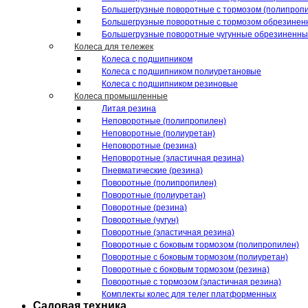
Большегрузные поворотные с тормозом (полипроп
Большегрузные поворотные с тормозом обрезинен
Большегрузные поворотные чугунные обрезиненн
Колеса для тележек
Колеса с подшипником
Колеса с подшипником полиуретановые
Колеса с подшипником резиновые
Колеса промышленные
Литая резина
Неповоротные (полипропилен)
Неповоротные (полиуретан)
Неповоротные (резина)
Неповоротные (эластичная резина)
Пневматические (резина)
Поворотные (полипропилен)
Поворотные (полиуретан)
Поворотные (резина)
Поворотные (чугун)
Поворотные (эластичная резина)
Поворотные c боковым тормозом (полипропилен)
Поворотные c боковым тормозом (полиуретан)
Поворотные c боковым тормозом (резина)
Поворотные c тормозом (эластичная резина)
Комплекты колес для телег платформенных
Садовая техника