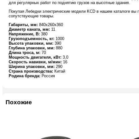
для регулярных работ по поднятию грузов на высотные здания.
с
канатом
Покупая Лебедки электрические модели KCD в нашем каталоге вы г
70
сопутствующие товары.
м
Габариты, мм:
840х260х360
(T)
Диаметр каната, мм:
11
Напряжение, В:
380
Грузоподъемность, кг:
1000
Высота упаковки, мм:
390
Глубина упаковки, мм:
880
Длина троса, м:
70
Мощность двигателя, кВт:
3,0
Скорость навивки, м/мин:
16
Ширина упаковки, мм:
290
Страна производства:
Китай
Родина бренда:
Россия
Похожие