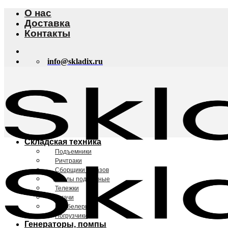
Skip
О нас
to
Доставка
content
Контакты
info@skladix.ru
Складская техника
Подъемники
Ричтраки
Сборщики заказов
Столы подъемные
Тележки
Тягачи
Штабелеры
Погрузчики
Генераторы, помпы