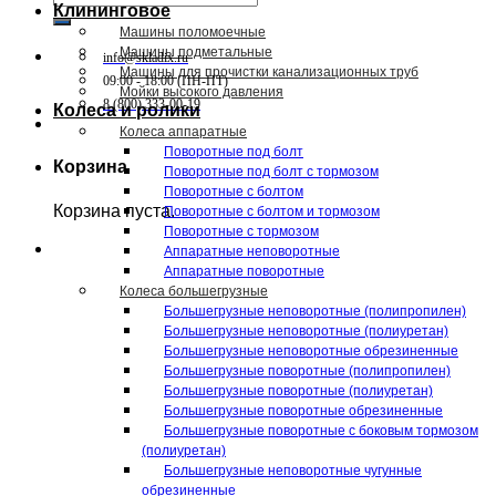
Клининговое
Машины поломоечные
Машины подметальные
info@skladix.ru
Машины для прочистки канализационных труб
09:00 - 18:00 (ПН-ПТ)
Мойки высокого давления
8 (800) 333-00-19
Колеса и ролики
Колеса аппаратные
Поворотные под болт
Корзина
Поворотные под болт с тормозом
Поворотные с болтом
Корзина пуста.
Поворотные с болтом и тормозом
Поворотные с тормозом
Аппаратные неповоротные
Аппаратные поворотные
Колеса большегрузные
Большегрузные неповоротные (полипропилен)
Большегрузные неповоротные (полиуретан)
Большегрузные неповоротные обрезиненные
Большегрузные поворотные (полипропилен)
Большегрузные поворотные (полиуретан)
Большегрузные поворотные обрезиненные
Большегрузные поворотные с боковым тормозом
(полиуретан)
Большегрузные неповоротные чугунные
обрезиненные