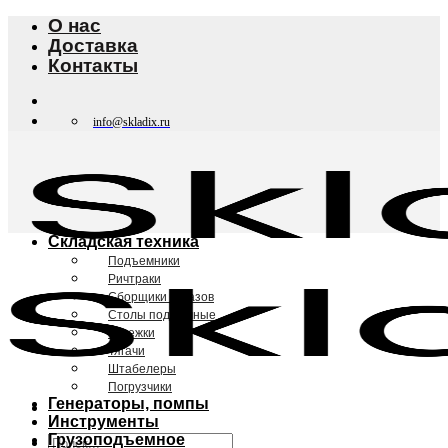
Skip
О нас
to
Доставка
content
Контакты
info@skladix.ru
Складская техника
Подъемники
Ричтраки
Сборщики заказов
Столы подъемные
Тележки
Тягачи
Штабелеры
Погрузчики
Генераторы, помпы
Инструменты
Грузоподъемное
Искать: