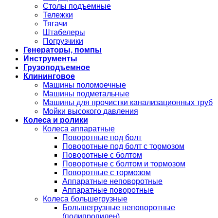
Столы подъемные
Тележки
Тягачи
Штабелеры
Погрузчики
Генераторы, помпы
Инструменты
Грузоподъемное
Клининговое
Машины поломоечные
Машины подметальные
Машины для прочистки канализационных труб
Мойки высокого давления
Колеса и ролики
Колеса аппаратные
Поворотные под болт
Поворотные под болт с тормозом
Поворотные с болтом
Поворотные с болтом и тормозом
Поворотные с тормозом
Аппаратные неповоротные
Аппаратные поворотные
Колеса большегрузные
Большегрузные неповоротные
(полипропилен)