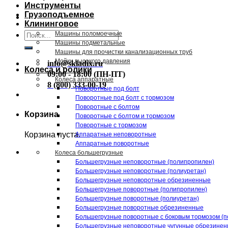
Инструменты
Грузоподъемное
Клининговое
Искать:
Машины поломоечные
Машины подметальные
Машины для прочистки канализационных труб
Мойки высокого давления
info@skladix.ru
Колеса и ролики
09:00 - 18:00 (ПН-ПТ)
Колеса аппаратные
8 (800) 333-00-19
Поворотные под болт
Поворотные под болт с тормозом
Поворотные с болтом
Корзина
Поворотные с болтом и тормозом
Поворотные с тормозом
Корзина пуста.
Аппаратные неповоротные
Аппаратные поворотные
Колеса большегрузные
Большегрузные неповоротные (полипропилен)
Большегрузные неповоротные (полиуретан)
Большегрузные неповоротные обрезиненные
Большегрузные поворотные (полипропилен)
Большегрузные поворотные (полиуретан)
Большегрузные поворотные обрезиненные
Большегрузные поворотные с боковым тормозом (п
Большегрузные неповоротные чугунные обрезине