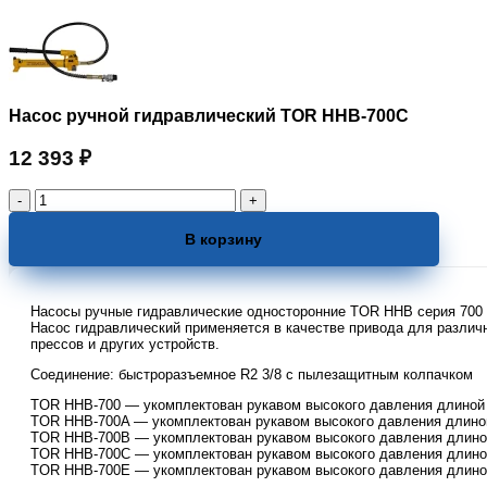
Насос ручной гидравлический TOR HHB-700C
12 393
₽
Количество
товара
Насос
В корзину
ручной
гидравлический
TOR
Насосы ручные гидравлические односторонние TOR HHB серия 700 
HHB-
Насос гидравлический применяется в качестве привода для различ
700C
прессов и других устройств.
Соединение: быстроразъемное R2 3/8 с пылезащитным колпачком
TOR HHB-700 — укомплектован рукавом высокого давления длиной 
TOR HHB-700A — укомплектован рукавом высокого давления длиной
TOR HHB-700B — укомплектован рукавом высокого давления длиной
TOR HHB-700C — укомплектован рукавом высокого давления длиной
TOR HHB-700E — укомплектован рукавом высокого давления длиной