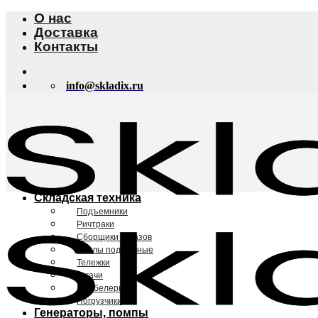
Skip
О нас
to
Доставка
content
Контакты
info@skladix.ru
Складская техника
Подъемники
Ричтраки
Сборщики заказов
Столы подъемные
Тележки
Тягачи
Штабелеры
Погрузчики
Генераторы, помпы