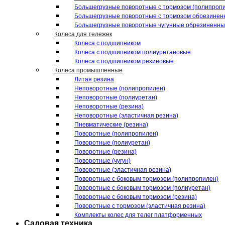
Большегрузные поворотные с тормозом (полипроп
Большегрузные поворотные с тормозом обрезинен
Большегрузные поворотные чугунные обрезиненн
Колеса для тележек
Колеса с подшипником
Колеса с подшипником полиуретановые
Колеса с подшипником резиновые
Колеса промышленные
Литая резина
Неповоротные (полипропилен)
Неповоротные (полиуретан)
Неповоротные (резина)
Неповоротные (эластичная резина)
Пневматические (резина)
Поворотные (полипропилен)
Поворотные (полиуретан)
Поворотные (резина)
Поворотные (чугун)
Поворотные (эластичная резина)
Поворотные c боковым тормозом (полипропилен)
Поворотные c боковым тормозом (полиуретан)
Поворотные c боковым тормозом (резина)
Поворотные c тормозом (эластичная резина)
Комплекты колес для телег платформенных
Садовая техника