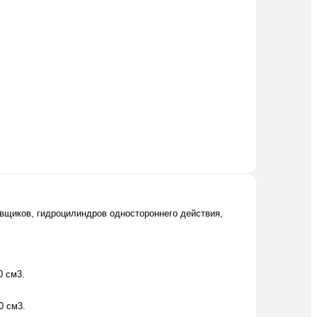
овщиков, гидроцилиндров одностороннего действия,
0 см3.
0 см3.