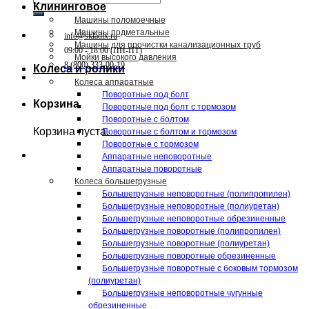
Клининговое
Машины поломоечные
Машины подметальные
info@skladix.ru
Машины для прочистки канализационных труб
09:00 - 18:00 (ПН-ПТ)
Мойки высокого давления
8 (800) 333-00-19
Колеса и ролики
Колеса аппаратные
Поворотные под болт
Корзина
Поворотные под болт с тормозом
Поворотные с болтом
Корзина пуста.
Поворотные с болтом и тормозом
Поворотные с тормозом
Аппаратные неповоротные
Аппаратные поворотные
Колеса большегрузные
Большегрузные неповоротные (полипропилен)
Большегрузные неповоротные (полиуретан)
Большегрузные неповоротные обрезиненные
Большегрузные поворотные (полипропилен)
Большегрузные поворотные (полиуретан)
Большегрузные поворотные обрезиненные
Большегрузные поворотные с боковым тормозом
(полиуретан)
Большегрузные неповоротные чугунные
обрезиненные