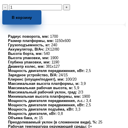
Количество
товара
Подъемник
В корзину
ножничный
передвижной
самоходный
Радиус поворота, мм:
1700
240
Размер платформы, мм:
1150х600
кг
Грузоподъемность, кг:
240
4
Аккумулятор, В/Ач:
2Х12/80
м
Высота борта, мм:
540
TOR
Высота упаковки, мм:
1900
Глубина упаковки, мм:
1190
GTJZ
Диаметр колес, мм:
381х127
(автономный)
Мощность двигателя передвижения, кВт:
2,5
(N)
Зарядное устройство, В/А:
24/15
Клиренс (опущен/поднят), мм:
100/20
Максимальная высота платформы, м:
3,9
Максимальная рабочая высота, м:
5,9
Максимальный рабочий уклон, град:
2/3
Минимальная высота платформы, мм:
1900
Мощность двигателя передвижения, л.с.:
3,4
Мощность двигателя передвижения, кВт:
2,5
Мощность двигателя подъёма, кВт:
3,3
Мощность двигателя, кВт:
0,8
Объема бака, л:
15
Преодолеваемый уклон (в сложенном виде), %:
25
Рабочая температура окружающей среды:
0+