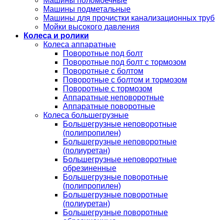
Машины поломоечные
Машины подметальные
Машины для прочистки канализационных труб
Мойки высокого давления
Колеса и ролики
Колеса аппаратные
Поворотные под болт
Поворотные под болт с тормозом
Поворотные с болтом
Поворотные с болтом и тормозом
Поворотные с тормозом
Аппаратные неповоротные
Аппаратные поворотные
Колеса большегрузные
Большегрузные неповоротные
(полипропилен)
Большегрузные неповоротные
(полиуретан)
Большегрузные неповоротные
обрезиненные
Большегрузные поворотные
(полипропилен)
Большегрузные поворотные
(полиуретан)
Большегрузные поворотные