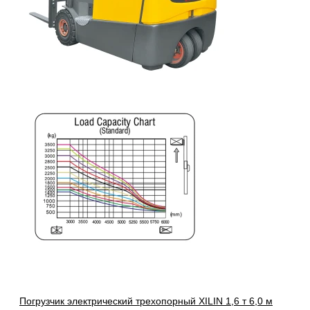
Погрузчик электрический трехопорный XILIN 1,6 т 6,0 м