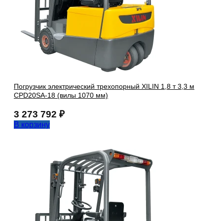
Погрузчик электрический трехопорный XILIN 1,8 т 3,3 м
CPD20SA-18 (вилы 1070 мм)
3 273 792
₽
В корзину