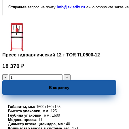
Отправьте запрос на почту
info@skladix.ru
либо оформите заказ чер
Пресс гидравлический 12 т TOR TL0600-12
18 370
₽
Количество
товара
Пресс
В корзину
гидравлический
12
т
Габариты, мм:
1600х160х125
TOR
Высота упаковки, мм:
125
TL0600-
Глубина упаковки, мм:
1600
12
Модель пресса:
TL
Диаметр штока цилиндра, мм:
40
Количество масла в системе, мл:
460