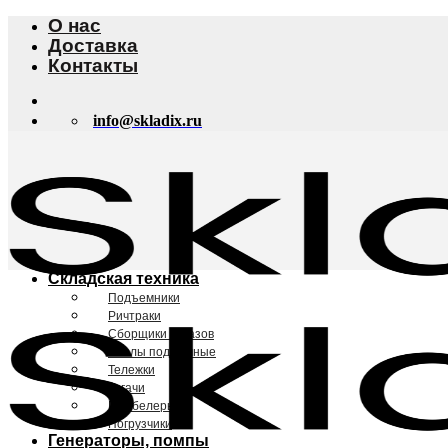
Skip
О нас
to
Доставка
content
Контакты
info@skladix.ru
Складская техника
Подъемники
Ричтраки
Сборщики заказов
Столы подъемные
Тележки
Тягачи
Штабелеры
Погрузчики
Генераторы, помпы