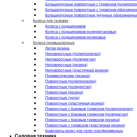
Большегрузные поворотные с тормозом (полипроп
Большегрузные поворотные с тормозом обрезинен
Большегрузные поворотные чугунные обрезиненн
Колеса для тележек
Колеса с подшипником
Колеса с подшипником полиуретановые
Колеса с подшипником резиновые
Колеса промышленные
Литая резина
Неповоротные (полипропилен)
Неповоротные (полиуретан)
Неповоротные (резина)
Неповоротные (эластичная резина)
Пневматические (резина)
Поворотные (полипропилен)
Поворотные (полиуретан)
Поворотные (резина)
Поворотные (чугун)
Поворотные (эластичная резина)
Поворотные c боковым тормозом (полипропилен)
Поворотные c боковым тормозом (полиуретан)
Поворотные c боковым тормозом (резина)
Поворотные c тормозом (эластичная резина)
Комплекты колес для телег платформенных
Садовая техника