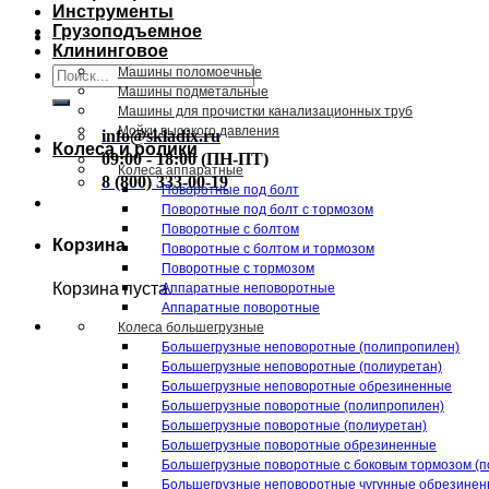
Инструменты
Грузоподъемное
Клининговое
Искать:
Машины поломоечные
Машины подметальные
Машины для прочистки канализационных труб
Мойки высокого давления
info@skladix.ru
Колеса и ролики
09:00 - 18:00 (ПН-ПТ)
Колеса аппаратные
8 (800) 333-00-19
Поворотные под болт
Поворотные под болт с тормозом
Поворотные с болтом
Корзина
Поворотные с болтом и тормозом
Поворотные с тормозом
Корзина пуста.
Аппаратные неповоротные
Аппаратные поворотные
Колеса большегрузные
Большегрузные неповоротные (полипропилен)
Большегрузные неповоротные (полиуретан)
Большегрузные неповоротные обрезиненные
Большегрузные поворотные (полипропилен)
Большегрузные поворотные (полиуретан)
Большегрузные поворотные обрезиненные
Большегрузные поворотные с боковым тормозом (п
Большегрузные неповоротные чугунные обрезине