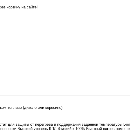
ез корзину на сайте!
ом топливе (дизеле или керосине).
стат для защиты от перегрева и поддержания заданной температуры Б
переноски Высокий уровень КПД близкий к 100% Быстрый нагрев помещен