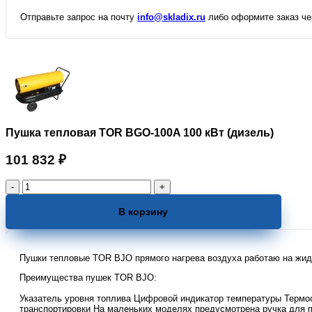
Отправьте запрос на почту
info@skladix.ru
либо оформите заказ чер
Пушка тепловая TOR BGO-100A 100 кВт (дизель)
101 832
₽
Количество
товара
Пушка
В корзину
тепловая
TOR
BGO-
Пушки тепловые TOR BJO прямого нагрева воздуха работаю на жидк
100A
100
Преимущества пушек TOR BJО:
кВт
(дизель)
Указатель уровня топлива Цифровой индикатор температуры Термо
транспортировки На маленьких моделях предусмотрена ручка для 