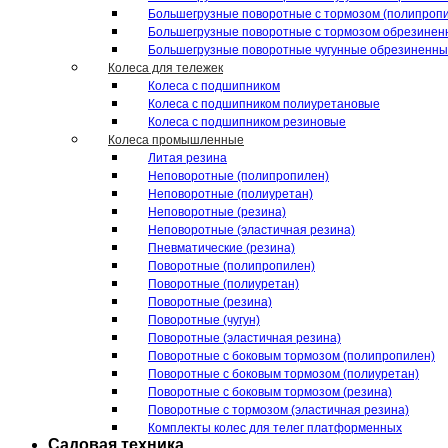
Большегрузные поворотные с тормозом (полипроп
Большегрузные поворотные с тормозом обрезинен
Большегрузные поворотные чугунные обрезиненн
Колеса для тележек
Колеса с подшипником
Колеса с подшипником полиуретановые
Колеса с подшипником резиновые
Колеса промышленные
Литая резина
Неповоротные (полипропилен)
Неповоротные (полиуретан)
Неповоротные (резина)
Неповоротные (эластичная резина)
Пневматические (резина)
Поворотные (полипропилен)
Поворотные (полиуретан)
Поворотные (резина)
Поворотные (чугун)
Поворотные (эластичная резина)
Поворотные c боковым тормозом (полипропилен)
Поворотные c боковым тормозом (полиуретан)
Поворотные c боковым тормозом (резина)
Поворотные c тормозом (эластичная резина)
Комплекты колес для телег платформенных
Садовая техника