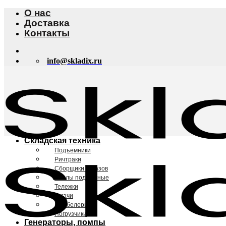
Skip
О нас
to
Доставка
content
Контакты
info@skladix.ru
Складская техника
Подъемники
Ричтраки
Сборщики заказов
Столы подъемные
Тележки
Тягачи
Штабелеры
Погрузчики
Генераторы, помпы