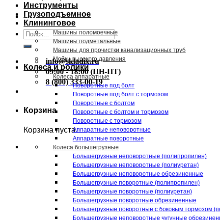
Инструменты
Грузоподъемное
Клининговое
Искать:
Машины поломоечные
Машины подметальные
Машины для прочистки канализационных труб
Мойки высокого давления
info@skladix.ru
Колеса и ролики
09:00 - 18:00 (ПН-ПТ)
Колеса аппаратные
8 (800) 333-00-19
Поворотные под болт
Поворотные под болт с тормозом
Поворотные с болтом
Корзина
Поворотные с болтом и тормозом
Поворотные с тормозом
Корзина пуста.
Аппаратные неповоротные
Аппаратные поворотные
Колеса большегрузные
Большегрузные неповоротные (полипропилен)
Большегрузные неповоротные (полиуретан)
Большегрузные неповоротные обрезиненные
Большегрузные поворотные (полипропилен)
Большегрузные поворотные (полиуретан)
Большегрузные поворотные обрезиненные
Большегрузные поворотные с боковым тормозом (п
Большегрузные неповоротные чугунные обрезине