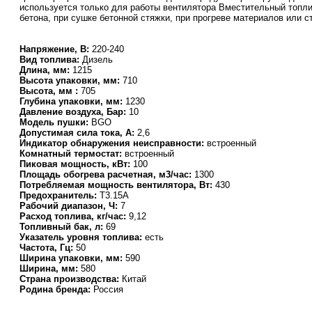
используется только для работы вентилятора Вместительный топл
бетона, при сушке бетонной стяжки, при прогреве материалов или 
Напряжение, В:
220-240
Вид топлива:
Дизель
Длина, мм:
1215
Высота упаковки, мм:
710
Высота, мм :
705
Глубина упаковки, мм:
1230
Давление воздуха, Бар:
10
Модель пушки:
BGO
Допустимая сила тока, А:
2,6
Индикатор обнаружения неисправности:
встроенный
Комнатный термостат:
встроенный
Пиковая мощность, кВт:
100
Площадь обогрева расчетная, м3/час:
1300
Потребляемая мощность вентилятора, Вт:
430
Предохранитель:
T3.15A
Рабочий диапазон, Ч:
7
Расход топлива, кг/час:
9,12
Топливный бак, л:
69
Указатель уровня топлива:
есть
Частота, Гц:
50
Ширина упаковки, мм:
590
Ширина, мм:
580
Страна производства:
Китай
Родина бренда:
Россия