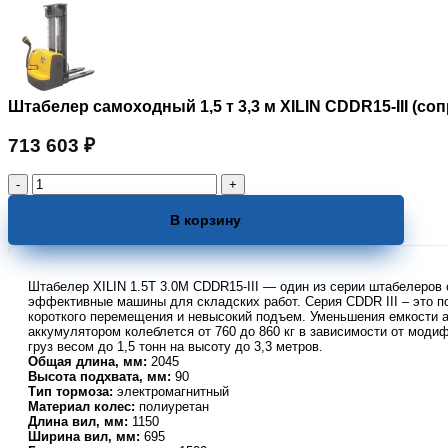
Штабелер самоходный 1,5 т 3,3 м XILIN CDDR15-III (с
713 603
₽
Количество
товара
Штабелер
В корзину
самоходный
1,5
т
Штабелер XILIN 1.5Т 3.0М CDDR15-III — один из серии штабелеров
3,3
эффективные машины для складских работ. Серия CDDR III – это по
м
короткого перемещения и невысокий подъем. Уменьшения емкости ак
XILIN
аккумулятором колеблется от 760 до 860 кг в зависимости от мод
CDDR15-
груз весом до 1,5 тонн на высоту до 3,3 метров.
III
Общая длина, мм:
2045
Высота подхвата, мм:
90
(сопровождаемый)
Тип тормоза:
электромагнитный
Материал колес:
полиуретан
Длина вил, мм:
1150
Ширина вил, мм:
695