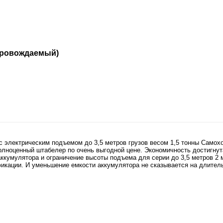
опровождаемый)
 с электрическим подъемом до 3,5 метров грузов весом 1,5 тонны Сам
лноценный штабелер по очень выгодной цене. Экономичность достигнута
кумулятора и ограничение высоты подъема для серии до 3,5 метров 2 ма
ификации. И уменьшение емкости аккумулятора не сказывается на длите