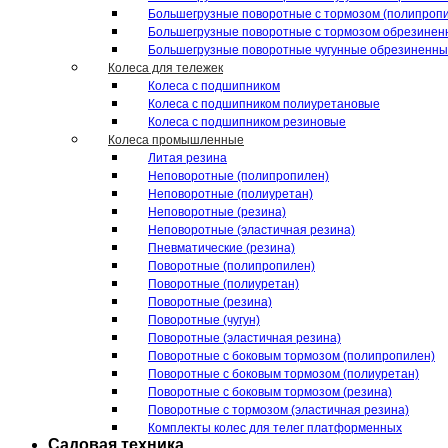
Большегрузные поворотные с тормозом (полипроп
Большегрузные поворотные с тормозом обрезинен
Большегрузные поворотные чугунные обрезиненн
Колеса для тележек
Колеса с подшипником
Колеса с подшипником полиуретановые
Колеса с подшипником резиновые
Колеса промышленные
Литая резина
Неповоротные (полипропилен)
Неповоротные (полиуретан)
Неповоротные (резина)
Неповоротные (эластичная резина)
Пневматические (резина)
Поворотные (полипропилен)
Поворотные (полиуретан)
Поворотные (резина)
Поворотные (чугун)
Поворотные (эластичная резина)
Поворотные c боковым тормозом (полипропилен)
Поворотные c боковым тормозом (полиуретан)
Поворотные c боковым тормозом (резина)
Поворотные c тормозом (эластичная резина)
Комплекты колес для телег платформенных
Садовая техника