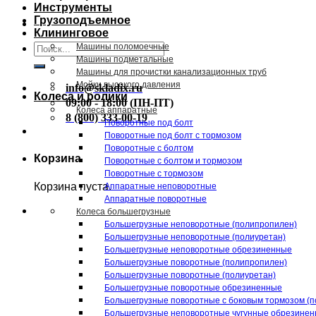
Инструменты
Грузоподъемное
Клининговое
Искать:
Машины поломоечные
Машины подметальные
Машины для прочистки канализационных труб
Мойки высокого давления
info@skladix.ru
Колеса и ролики
09:00 - 18:00 (ПН-ПТ)
Колеса аппаратные
8 (800) 333-00-19
Поворотные под болт
Поворотные под болт с тормозом
Поворотные с болтом
Корзина
Поворотные с болтом и тормозом
Поворотные с тормозом
Корзина пуста.
Аппаратные неповоротные
Аппаратные поворотные
Колеса большегрузные
Большегрузные неповоротные (полипропилен)
Большегрузные неповоротные (полиуретан)
Большегрузные неповоротные обрезиненные
Большегрузные поворотные (полипропилен)
Большегрузные поворотные (полиуретан)
Большегрузные поворотные обрезиненные
Большегрузные поворотные с боковым тормозом (п
Большегрузные неповоротные чугунные обрезине