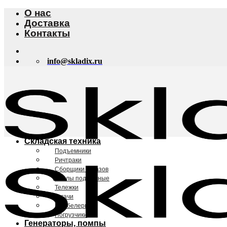
Skip
О нас
to
Доставка
content
Контакты
info@skladix.ru
Складская техника
Подъемники
Ричтраки
Сборщики заказов
Столы подъемные
Тележки
Тягачи
Штабелеры
Погрузчики
Генераторы, помпы