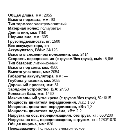
Общая длина, мм:
2055
Высота подхвата, мм:
90
Тип тормоза:
электромагнитный
Материал колес:
полиуретан
Длина вил, мм:
1150
Ширина вил, мм:
695
Грузоподъемность, кг:
1500
Вес аккумулятора, кг:
—
Аккумулятор, В/Ач:
24/125
Высота в сложенном положении, мм:
2414
Скорость передвижения (с грузом/без груза), км/ч:
5,8/6
Тип батареи:
литий-ионный
Высота подъема, мм:
4500
Высота упаковки, мм:
2054
Габариты аккумулятора, мм:
—
Глубина упаковки, мм:
2055
Дорожный просвет, мм:
31
Зарядное устройство, В/А:
24/50
Колесная база, мм:
1460
Максимальный угол крена (с грузом/без груза), %:
6/15
Мощность двигателя передвижения, л.с.:
1,63
Мощность двигателя передвижения, кВт:
1,2
Мощность двигателя подъёма, кВт:
2,2
Нагрузка на ось, передняязадняя, без груза, кг :
650/200
Нагрузка на ось, передняязадняя, с грузом, кг :
1280/1070
Общая ширина, мм:
820
Передвижение:
Полностью электрическое