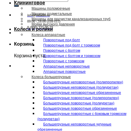
Клининговое
Машины поломоечные
Машины подметальные
info@skladix.ru
Машины для прочистки канализационных труб
09:00 - 18:00 (ПН-ПТ)
Мойки высокого давления
8 (800) 333-00-19
Колеса и ролики
Колеса аппаратные
Поворотные под болт
Корзина
Поворотные под болт с тормозом
Поворотные с болтом
Корзина пуста.
Поворотные с болтом и тормозом
Поворотные с тормозом
Аппаратные неповоротные
Аппаратные поворотные
Колеса большегрузные
Большегрузные неповоротные (полипропилен)
Большегрузные неповоротные (полиуретан)
Большегрузные неповоротные обрезиненные
Большегрузные поворотные (полипропилен)
Большегрузные поворотные (полиуретан)
Большегрузные поворотные обрезиненные
Большегрузные поворотные с боковым тормозом
(полиуретан)
Большегрузные неповоротные чугунные
обрезиненные