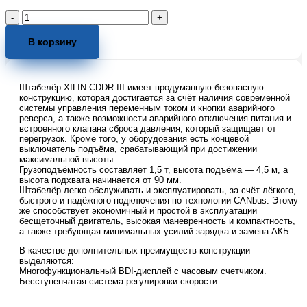
Количество
товара
Штабелер
В корзину
самоходный
1,5
т
Штабелёр XILIN CDDR-III имеет продуманную безопасную
4,5
конструкцию, которая достигается за счёт наличия современной
м
системы управления переменным током и кнопки аварийного
XILIN
реверса, а также возможности аварийного отключения питания и
CDDR15-
встроенного клапана сброса давления, который защищает от
III
перегрузок. Кроме того, у оборудования есть концевой
выключатель подъёма, срабатывающий при достижении
Li-
максимальной высоты.
ion
Грузоподъёмность составляет 1,5 т, высота подъёма — 4,5 м, а
24/125
высота подхвата начинается от 90 мм.
В/
Штабелёр легко обслуживать и эксплуатировать, за счёт лёгкого,
Ач
быстрого и надёжного подключения по технологии CANbus. Этому
же способствует экономичный и простой в эксплуатации
(сопровождаемый)
бесщеточный двигатель, высокая маневренность и компактность,
а также требующая минимальных усилий зарядка и замена АКБ.
В качестве дополнительных преимуществ конструкции
выделяются:
Многофункциональный BDI-дисплей с часовым счетчиком.
Бесступенчатая система регулировки скорости.