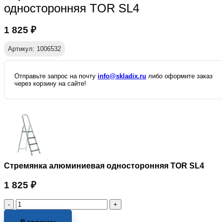
односторонняя TOR SL4
1 825
₽
Артикул: 1006532
Отправьте запрос на почту
info@skladix.ru
либо оформите заказ
через корзину на сайте!
Стремянка алюминиевая односторонняя TOR SL4
1 825
₽
Количество
товара
Стремянка