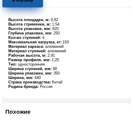
В корзину
алюминиевая
односторонняя
TOR
Высота площадки, м:
0,82
SL4
Высота стремянки, м:
1,54
Высота упаковки, мм:
820
Глубина упаковки, мм:
250
Кол-во ступеней:
4
Максимальная нагрузка, кг:
150
Материал каркаса:
алюминий
Материал ступеней:
алюминий
Рабочая высота, м:
2,91
Размер профиля, мм:
1,25
Тип:
односторонняя
Ширина ступеней, мм:
80
Ширина упаковки, мм:
350
Ширина, мм:
440
Страна производства:
Китай
Родина бренда:
Россия
Похожие