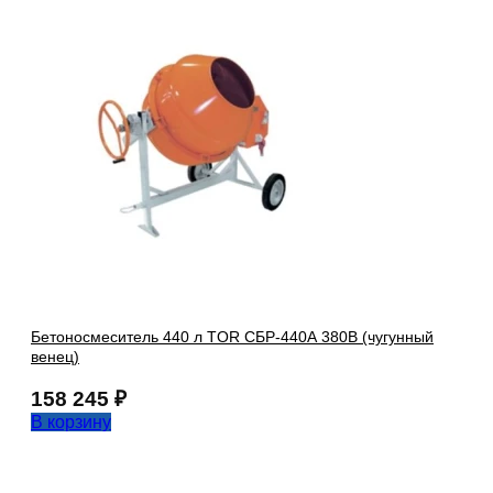
Бетоносмеситель 440 л TOR СБР-440А 380В (чугунный
венец)
158 245
₽
В корзину