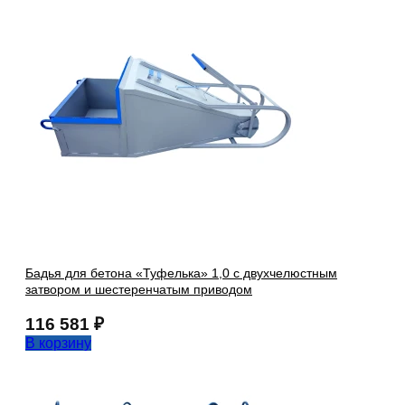
Бадья для бетона «Туфелька» 1,0 с двухчелюстным
затвором и шестеренчатым приводом
116 581
₽
В корзину