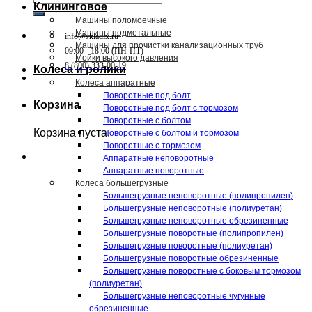
Клининговое
Машины поломоечные
Машины подметальные
info@skladix.ru
Машины для прочистки канализационных труб
09:00 - 18:00 (ПН-ПТ)
Мойки высокого давления
8 (800) 333-00-19
Колеса и ролики
Колеса аппаратные
Поворотные под болт
Корзина
Поворотные под болт с тормозом
Поворотные с болтом
Корзина пуста.
Поворотные с болтом и тормозом
Поворотные с тормозом
Аппаратные неповоротные
Аппаратные поворотные
Колеса большегрузные
Большегрузные неповоротные (полипропилен)
Большегрузные неповоротные (полиуретан)
Большегрузные неповоротные обрезиненные
Большегрузные поворотные (полипропилен)
Большегрузные поворотные (полиуретан)
Большегрузные поворотные обрезиненные
Большегрузные поворотные с боковым тормозом
(полиуретан)
Большегрузные неповоротные чугунные
обрезиненные