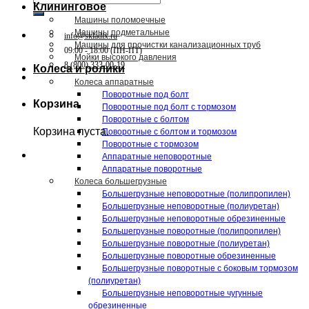
Клининговое
Машины поломоечные
Машины подметальные
info@skladix.ru
Машины для прочистки канализационных труб
09:00 - 18:00 (ПН-ПТ)
Мойки высокого давления
8 (800) 333-00-19
Колеса и ролики
Колеса аппаратные
Поворотные под болт
Корзина
Поворотные под болт с тормозом
Поворотные с болтом
Корзина пуста.
Поворотные с болтом и тормозом
Поворотные с тормозом
Аппаратные неповоротные
Аппаратные поворотные
Колеса большегрузные
Большегрузные неповоротные (полипропилен)
Большегрузные неповоротные (полиуретан)
Большегрузные неповоротные обрезиненные
Большегрузные поворотные (полипропилен)
Большегрузные поворотные (полиуретан)
Большегрузные поворотные обрезиненные
Большегрузные поворотные с боковым тормозом
(полиуретан)
Большегрузные неповоротные чугунные
обрезиненные