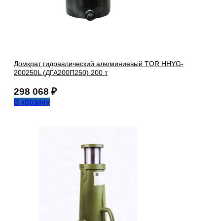
Домкрат гидравлический алюминиевый TOR HHYG-
200250L (ДГА200П250) 200 т
298 068
₽
В корзину