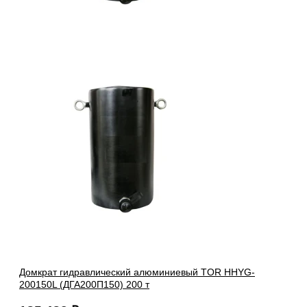
Домкрат гидравлический алюминиевый TOR HHYG-
200150L (ДГА200П150) 200 т