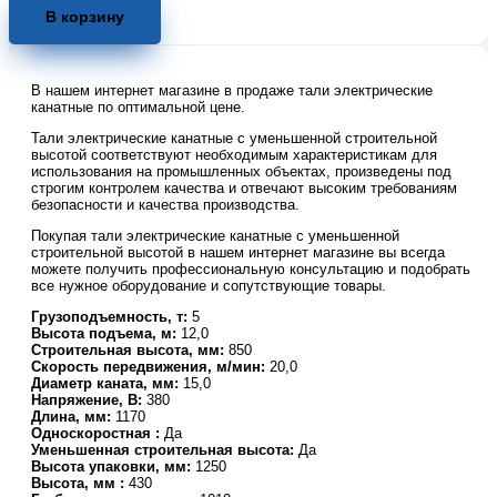
Таль
В корзину
электрическая
TOR
ТЭК
В нашем интернет магазине в продаже тали электрические
(CDL)
канатные по оптимальной цене.
5,0
т
Тали электрические канатные с уменьшенной строительной
12,0
высотой соответствуют необходимым характеристикам для
использования на промышленных объектах, произведены под
м
строгим контролем качества и отвечают высоким требованиям
УСВ
безопасности и качества производства.
Покупая тали электрические канатные с уменьшенной
строительной высотой в нашем интернет магазине вы всегда
можете получить профессиональную консультацию и подобрать
все нужное оборудование и сопутствующие товары.
Грузоподъемность, т:
5
Высота подъема, м:
12,0
Строительная высота, мм:
850
Скорость передвижения, м/мин:
20,0
Диаметр каната, мм:
15,0
Напряжение, В:
380
Длина, мм:
1170
Односкоростная :
Да
Уменьшенная строительная высота:
Да
Высота упаковки, мм:
1250
Высота, мм :
430