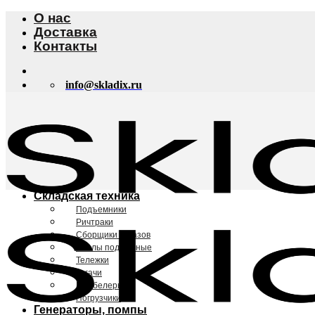
Skip
О нас
to
Доставка
content
Контакты
info@skladix.ru
Складская техника
Подъемники
Ричтраки
Сборщики заказов
Столы подъемные
Тележки
Тягачи
Штабелеры
Погрузчики
Генераторы, помпы