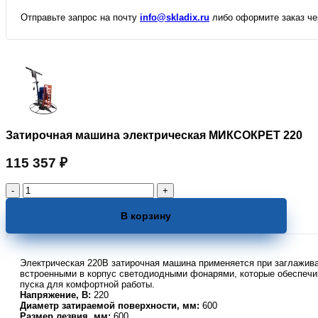
Отправьте запрос на почту
info@skladix.ru
либо оформите заказ чер
Затирочная машина электрическая МИКСОКРЕТ 220
115 357
₽
Количество
товара
Затирочная
В корзину
машина
электрическая
МИКСОКРЕТ
Электрическая 220В затирочная машина применяется при заглажива
220
встроенными в корпус светодиодными фонарями, которые обеспечи
пуска для комфортной работы.
Напряжение, В:
220
Диаметр затираемой поверхности, мм:
600
Размер лезвия, мм:
600