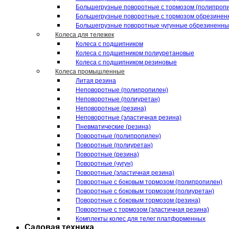
Большегрузные поворотные с тормозом (полипроп
Большегрузные поворотные с тормозом обрезинен
Большегрузные поворотные чугунные обрезиненн
Колеса для тележек
Колеса с подшипником
Колеса с подшипником полиуретановые
Колеса с подшипником резиновые
Колеса промышленные
Литая резина
Неповоротные (полипропилен)
Неповоротные (полиуретан)
Неповоротные (резина)
Неповоротные (эластичная резина)
Пневматические (резина)
Поворотные (полипропилен)
Поворотные (полиуретан)
Поворотные (резина)
Поворотные (чугун)
Поворотные (эластичная резина)
Поворотные c боковым тормозом (полипропилен)
Поворотные c боковым тормозом (полиуретан)
Поворотные c боковым тормозом (резина)
Поворотные c тормозом (эластичная резина)
Комплекты колес для телег платформенных
Садовая техника