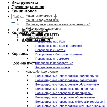
Инструменты
Грузоподъемное
Клининговое
Искать:
Машины поломоечные
Машины подметальные
Машины для прочистки канализационных труб
Мойки высокого давления
info@skladix.ru
Колеса и ролики
09:00 - 18:00 (ПН-ПТ)
Колеса аппаратные
8 (800) 333-00-19
Поворотные под болт
Поворотные под болт с тормозом
Поворотные с болтом
Корзина
Поворотные с болтом и тормозом
Поворотные с тормозом
Корзина пуста.
Аппаратные неповоротные
Аппаратные поворотные
Колеса большегрузные
Большегрузные неповоротные (полипропилен)
Большегрузные неповоротные (полиуретан)
Большегрузные неповоротные обрезиненные
Большегрузные поворотные (полипропилен)
Большегрузные поворотные (полиуретан)
Большегрузные поворотные обрезиненные
Большегрузные поворотные с боковым тормозом (п
Большегрузные неповоротные чугунные обрезине