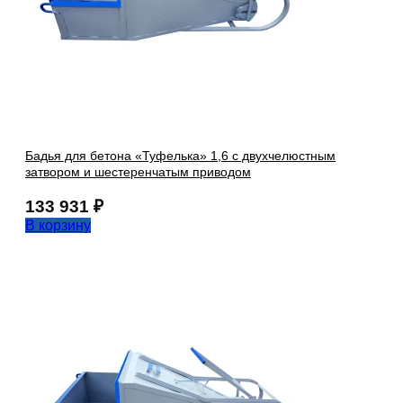
Бадья для бетона «Туфелька» 1,6 с двухчелюстным
затвором и шестеренчатым приводом
133 931
₽
В корзину