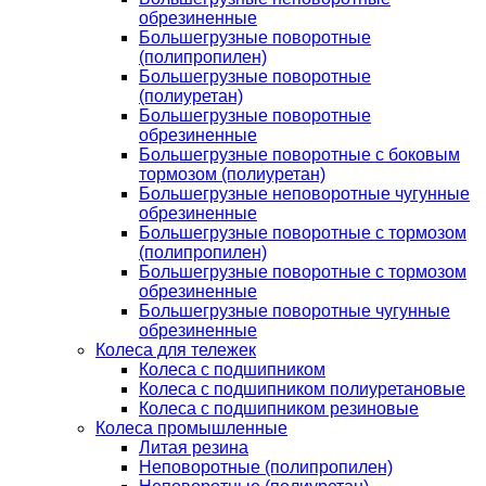
обрезиненные
Большегрузные поворотные
(полипропилен)
Большегрузные поворотные
(полиуретан)
Большегрузные поворотные
обрезиненные
Большегрузные поворотные с боковым
тормозом (полиуретан)
Большегрузные неповоротные чугунные
обрезиненные
Большегрузные поворотные с тормозом
(полипропилен)
Большегрузные поворотные с тормозом
обрезиненные
Большегрузные поворотные чугунные
обрезиненные
Колеса для тележек
Колеса с подшипником
Колеса с подшипником полиуретановые
Колеса с подшипником резиновые
Колеса промышленные
Литая резина
Неповоротные (полипропилен)