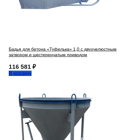
Бадья для бетона «Туфелька» 1,0 с двухчелюстным
затвором и шестеренчатым приводом
116 581
₽
В корзину