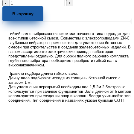
Количество
товара
Гибкий
В корзину
вал
с
вибронаконечником
Гибкий вал с вибронаконечником маятникового типа подходит для
60
всех типов бетонной смеси. Совместим с электроприводами ZN-C
мм
Глубинные вибраторы применяются для уплотнения бетонных
4,0
смесей при строительстве и создании железобетонных изделий. В
м
нашем ассортименте электрические приводы вибраторов
для
представлены отдельно. Для сборки полного рабочего комплекта
глубинного вибратора необходимо приобрести гибкий вал с
глубинных
вибронаконечником.
вибраторов
ZN70-
Правила подбора длины гибкого вала:
C
Длину вала подбирают исходя из толщины бетонной смеси с
запасом 1 м.
Для уплотнения перекрытий необходим вал 1,5-2м 2-5метровые
используются при заливке фундаментов Валы длиной от 6 метров
используются при создании опор и колонн !Всегда учитывайте тип
соединения. Тип соединения в названиях указан буквами C/JТ!