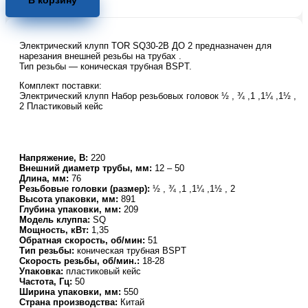
В корзину
электрический
TOR
SQ30-
Электрический клупп TOR SQ30-2B ДО 2 предназначен для
2B
нарезания внешней резьбы на трубах .
до
Тип резьбы — коническая трубная BSPТ.
2'
Комплект поставки:
Электрический клупп Набор резьбовых головок ½ , ¾ ,1 ,1¼ ,1½ ,
2 Пластиковый кейс
Напряжение, В:
220
Внешний диаметр трубы, мм:
12 – 50
Длина, мм:
76
Резьбовые головки (размер):
½ , ¾ ,1 ,1¼ ,1½ , 2
Высота упаковки, мм:
891
Глубина упаковки, мм:
209
Модель клуппа:
SQ
Мощность, кВт:
1,35
Обратная скорость, об/мин:
51
Тип резьбы:
коническая трубная BSPТ
Скорость резьбы, об/мин.:
18-28
Упаковка:
пластиковый кейс
Частота, Гц:
50
Ширина упаковки, мм:
550
Страна производства:
Китай