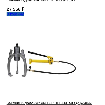
Съемник гидравлический TOR HHL-10S 10 т
27 556
₽
В корзину
Съемник гидравлический TOR HHL-50F 50 т (с ручным