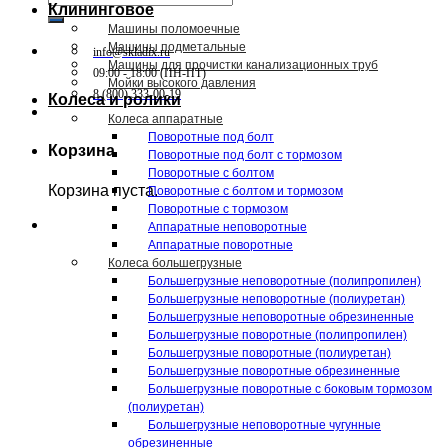
Клининговое
Машины поломоечные
Машины подметальные
info@skladix.ru
Машины для прочистки канализационных труб
09:00 - 18:00 (ПН-ПТ)
Мойки высокого давления
8 (800) 333-00-19
Колеса и ролики
Колеса аппаратные
Поворотные под болт
Корзина
Поворотные под болт с тормозом
Поворотные с болтом
Корзина пуста.
Поворотные с болтом и тормозом
Поворотные с тормозом
Аппаратные неповоротные
Аппаратные поворотные
Колеса большегрузные
Большегрузные неповоротные (полипропилен)
Большегрузные неповоротные (полиуретан)
Большегрузные неповоротные обрезиненные
Большегрузные поворотные (полипропилен)
Большегрузные поворотные (полиуретан)
Большегрузные поворотные обрезиненные
Большегрузные поворотные с боковым тормозом
(полиуретан)
Большегрузные неповоротные чугунные
обрезиненные