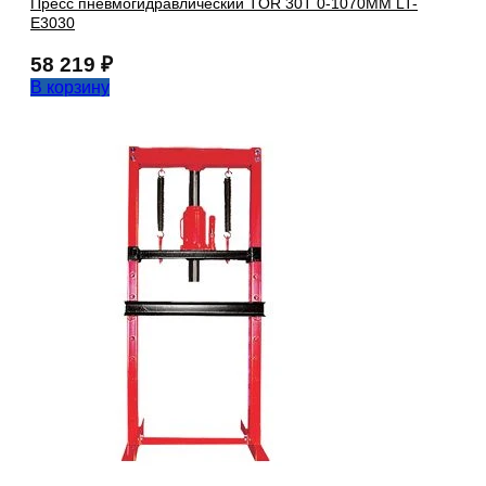
Пресс пневмогидравлический TOR 30T 0-1070MM LT-
E3030
58 219
₽
В корзину