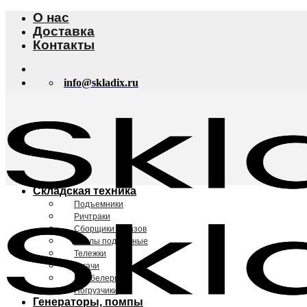
Skip
О нас
to
Доставка
content
Контакты
info@skladix.ru
Складская техника
Подъемники
Ричтраки
Сборщики заказов
Столы подъемные
Тележки
Тягачи
Штабелеры
Погрузчики
Генераторы, помпы