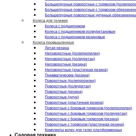
Большегрузные поворотные с тормозом (полипроп
Большегрузные поворотные с тормозом обрезинен
Большегрузные поворотные чугунные обрезиненн
Колеса для тележек
Колеса с подшипником
Колеса с подшипником полиуретановые
Колеса с подшипником резиновые
Колеса промышленные
Литая резина
Неповоротные (полипропилен)
Неповоротные (полиуретан)
Неповоротные (резина)
Неповоротные (эластичная резина)
Пневматические (резина)
Поворотные (полипропилен)
Поворотные (полиуретан)
Поворотные (резина)
Поворотные (чугун)
Поворотные (эластичная резина)
Поворотные c боковым тормозом (полипропилен)
Поворотные c боковым тормозом (полиуретан)
Поворотные c боковым тормозом (резина)
Поворотные c тормозом (эластичная резина)
Комплекты колес для телег платформенных
Садовая техника