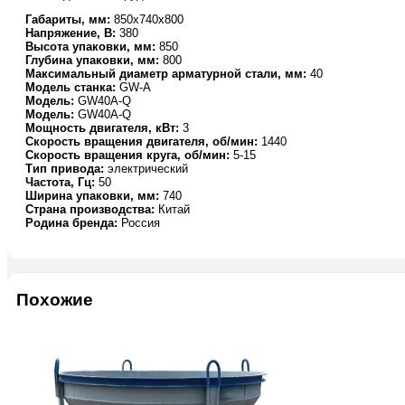
(E)
Габариты, мм:
850х740х800
Напряжение, В:
380
Высота упаковки, мм:
850
Глубина упаковки, мм:
800
Максимальный диаметр арматурной стали, мм:
40
Модель станка:
GW-A
Модель:
GW40A-Q
Модель:
GW40A-Q
Мощность двигателя, кВт:
3
Скорость вращения двигателя, об/мин:
1440
Скорость вращения круга, об/мин:
5-15
Тип привода:
электрический
Частота, Гц:
50
Ширина упаковки, мм:
740
Страна производства:
Китай
Родина бренда:
Россия
Похожие