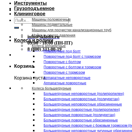
Инструменты
Грузоподъемное
Клининговое
Искать:
Машины поломоечные
Машины подметальные
Машины для прочистки канализационных труб
Мойки высокого давления
info@skladix.ru
Колеса и ролики
09:00 - 18:00 (ПН-ПТ)
Колеса аппаратные
8 (800) 333-00-19
Поворотные под болт
Поворотные под болт с тормозом
Поворотные с болтом
Корзина
Поворотные с болтом и тормозом
Поворотные с тормозом
Корзина пуста.
Аппаратные неповоротные
Аппаратные поворотные
Колеса большегрузные
Большегрузные неповоротные (полипропилен)
Большегрузные неповоротные (полиуретан)
Большегрузные неповоротные обрезиненные
Большегрузные поворотные (полипропилен)
Большегрузные поворотные (полиуретан)
Большегрузные поворотные обрезиненные
Большегрузные поворотные с боковым тормозом (п
Большегрузные неповоротные чугунные обрезине