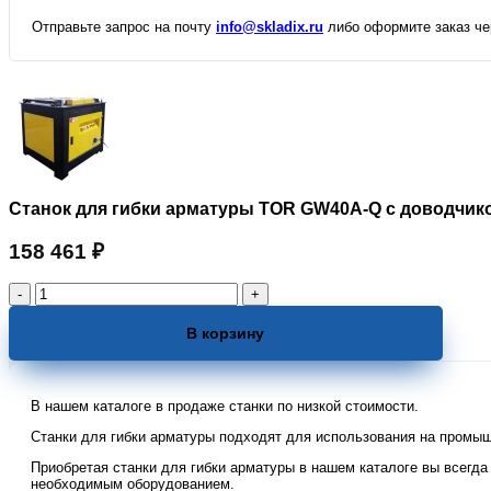
Отправьте запрос на почту
info@skladix.ru
либо оформите заказ чер
Станок для гибки арматуры TOR GW40A-Q с доводчико
158 461
₽
Количество
товара
Станок
В корзину
для
гибки
арматуры
В нашем каталоге в продаже станки по низкой стоимости.
TOR
GW40A-
Станки для гибки арматуры подходят для использования на промыш
Q
Приобретая станки для гибки арматуры в нашем каталоге вы всег
с
необходимым оборудованием.
доводчиком