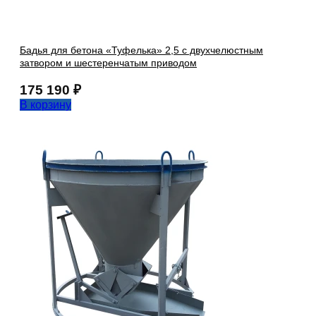
Бадья для бетона «Туфелька» 2,5 с двухчелюстным
затвором и шестеренчатым приводом
175 190
₽
В корзину