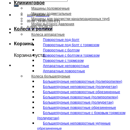
Клининговое
Машины поломоечные
Машины подметальные
info@skladix.ru
Машины для прочистки канализационных труб
09:00 - 18:00 (ПН-ПТ)
Мойки высокого давления
8 (800) 333-00-19
Колеса и ролики
Колеса аппаратные
Поворотные под болт
Корзина
Поворотные под болт с тормозом
Поворотные с болтом
Корзина пуста.
Поворотные с болтом и тормозом
Поворотные с тормозом
Аппаратные неповоротные
Аппаратные поворотные
Колеса большегрузные
Большегрузные неповоротные (полипропилен)
Большегрузные неповоротные (полиуретан)
Большегрузные неповоротные обрезиненные
Большегрузные поворотные (полипропилен)
Большегрузные поворотные (полиуретан)
Большегрузные поворотные обрезиненные
Большегрузные поворотные с боковым тормозом
(полиуретан)
Большегрузные неповоротные чугунные
обрезиненные