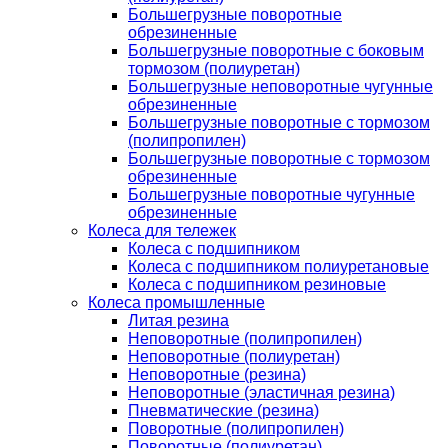
Большегрузные поворотные
обрезиненные
Большегрузные поворотные с боковым
тормозом (полиуретан)
Большегрузные неповоротные чугунные
обрезиненные
Большегрузные поворотные с тормозом
(полипропилен)
Большегрузные поворотные с тормозом
обрезиненные
Большегрузные поворотные чугунные
обрезиненные
Колеса для тележек
Колеса с подшипником
Колеса с подшипником полиуретановые
Колеса с подшипником резиновые
Колеса промышленные
Литая резина
Неповоротные (полипропилен)
Неповоротные (полиуретан)
Неповоротные (резина)
Неповоротные (эластичная резина)
Пневматические (резина)
Поворотные (полипропилен)
Поворотные (полиуретан)