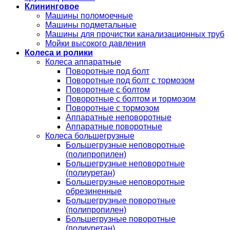
Клининговое
Машины поломоечные
Машины подметальные
Машины для прочистки канализационных труб
Мойки высокого давления
Колеса и ролики
Колеса аппаратные
Поворотные под болт
Поворотные под болт с тормозом
Поворотные с болтом
Поворотные с болтом и тормозом
Поворотные с тормозом
Аппаратные неповоротные
Аппаратные поворотные
Колеса большегрузные
Большегрузные неповоротные
(полипропилен)
Большегрузные неповоротные
(полиуретан)
Большегрузные неповоротные
обрезиненные
Большегрузные поворотные
(полипропилен)
Большегрузные поворотные
(полиуретан)