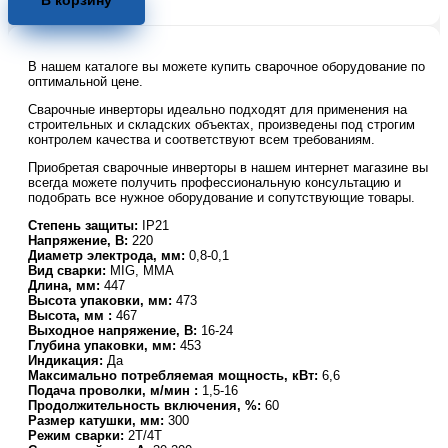
В корзину
инвертор
VKING
MIG
В нашем каталоге вы можете купить сварочное оборудование по
200GS
оптимальной цене.
PRO
Сварочные инверторы идеально подходят для применения на
строительных и складских объектах, произведены под строгим
контролем качества и соответствуют всем требованиям.
Приобретая сварочные инверторы в нашем интернет магазине вы
всегда можете получить профессиональную консультацию и
подобрать все нужное оборудование и сопутствующие товары.
Степень защиты:
IP21
Напряжение, В:
220
Диаметр электрода, мм:
0,8-0,1
Вид сварки:
MIG, MMA
Длина, мм:
447
Высота упаковки, мм:
473
Высота, мм :
467
Выходное напряжение, В:
16-24
Глубина упаковки, мм:
453
Индикация:
Да
Максимально потребляемая мощность, кВт:
6,6
Подача проволки, м/мин :
1,5-16
Продолжительность включения, %:
60
Размер катушки, мм:
300
Режим сварки:
2T/4T