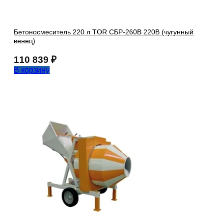
Бетоносмеситель 220 л TOR СБР-260В 220В (чугунный
венец)
110 839
₽
В корзину