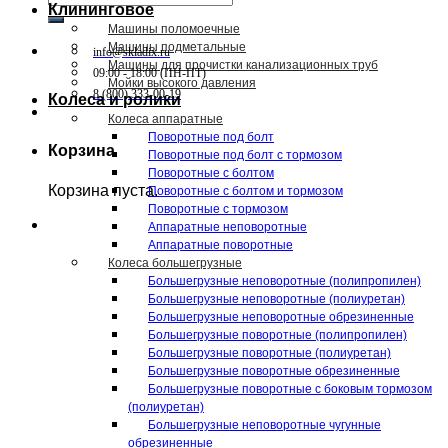
Клининговое
Машины поломоечные
Машины подметальные
info@skladix.ru
Машины для прочистки канализационных труб
09:00 - 18:00 (ПН-ПТ)
Мойки высокого давления
8 (800) 333-00-19
Колеса и ролики
Колеса аппаратные
Поворотные под болт
Корзина
Поворотные под болт с тормозом
Поворотные с болтом
Корзина пуста.
Поворотные с болтом и тормозом
Поворотные с тормозом
Аппаратные неповоротные
Аппаратные поворотные
Колеса большегрузные
Большегрузные неповоротные (полипропилен)
Большегрузные неповоротные (полиуретан)
Большегрузные неповоротные обрезиненные
Большегрузные поворотные (полипропилен)
Большегрузные поворотные (полиуретан)
Большегрузные поворотные обрезиненные
Большегрузные поворотные с боковым тормозом
(полиуретан)
Большегрузные неповоротные чугунные
обрезиненные