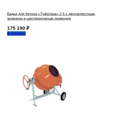
Бадья для бетона «Туфелька» 2,5 с двухчелюстным
затвором и шестеренчатым приводом
175 190
₽
В корзину