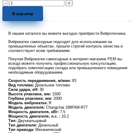
Количество
товара
Виброкаток
В корзину
самоходный
двухвальцовый
TOR
В нашем каталоге вы можете выгодно приобрести Вибротехника.
R1000
дизельный
Виброкатки самоходные подходят для использования на
промышленных объектах, прошли строгий контроль качества и
соответствуют всем требованиям.
Покупая Виброкатки самоходные в интернет-магазине РЕМ вы
всегда можете получить профессиональную консультацию,
подобрать комплектацию склада или промышленного помещения
необходимым оборудованием.
Скорость передвижения, м/мин:
83
Вид топлива:
Дизельное топливо
Сила удара, кН:
30
Высота упаковки, мм:
1500
Глубина упаковки, мм:
2000
Модель виброкатка:
R
Модель двигателя:
Changchai 188FAM-R77
Мощность двигателя, кВт:
7,5
Мощность двигателя, л.с. :
10,2
Тип:
Двухвальцовый
Тип двигателя:
Дизельный
Тип привода:
Механический