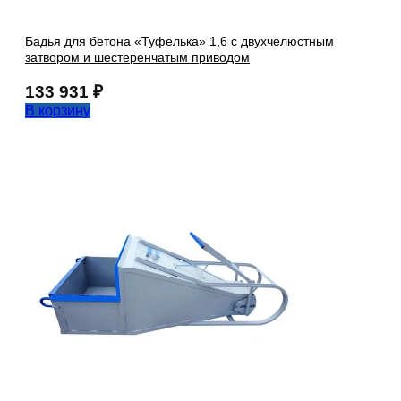
Бадья для бетона «Туфелька» 1,6 с двухчелюстным
затвором и шестеренчатым приводом
133 931
₽
В корзину