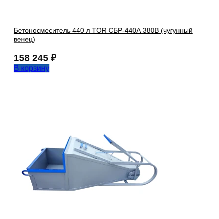
Бетоносмеситель 440 л TOR СБР-440А 380В (чугунный
венец)
158 245
₽
В корзину