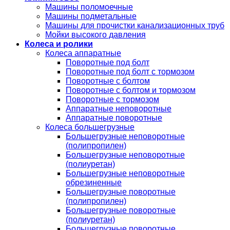
Машины поломоечные
Машины подметальные
Машины для прочистки канализационных труб
Мойки высокого давления
Колеса и ролики
Колеса аппаратные
Поворотные под болт
Поворотные под болт с тормозом
Поворотные с болтом
Поворотные с болтом и тормозом
Поворотные с тормозом
Аппаратные неповоротные
Аппаратные поворотные
Колеса большегрузные
Большегрузные неповоротные
(полипропилен)
Большегрузные неповоротные
(полиуретан)
Большегрузные неповоротные
обрезиненные
Большегрузные поворотные
(полипропилен)
Большегрузные поворотные
(полиуретан)
Большегрузные поворотные